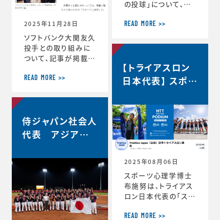
の投球」について、イ
自分の最高を引き出
ンタビューで語ってい
す考え方 ースポー
2025年11月28日
ます。速球140km／
ツ心理学博士が語る
READ MORE >>
ｈでなぜ勝てる…？ソ
結果を出し続ける人
ソフトバンク大関友久
フトバンク大関友久
の
投手との取り組みに
「野球はアートとサイ
ついて、記事が掲載さ
【トライアスロン
エンスです」https://
れました。スポーツ心
topics.smt.doco
理学で結果 大関投
日本代表】 スポー
READ MORE >>
mo.ne.jp/article/
手、尽きぬ探求心
ツサイコロジス
friday/sports/fri
＜朝日新聞デジタル
ト/ハイパフォーマ
day-445985
＞https://www.as
ンスコーチ 就任
侍ジャパン社会人
ahi.com/articles/
DA3S16351620.ht
代表 アジア選
ml
手権2連覇！
2025年08月06日
スポーツ心理学博士
布施努は、トライアス
ロン日本代表の「スポ
ーツサイコロジスト/
ハイパフォーマンスコ
READ MORE >>