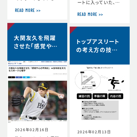
ートに入っていた、リ
ヨタ自動車硬式野球
コーブラックラムズ東
部が、都市対抗野球
READ MORE >>
京は最終順位5位と
READ MORE >>
大会東海地区二次予
なり、リーグワン2022
選で第2代表戦で勝
以降、チーム史上最
利し、本大会の出場
高成績を収めました。
大関友久を飛躍
が決定しました。 ◆
トップアスリート
◆リーグワン2025-2
第97回都市対抗野球
させた「感覚や心
6 ディビジョン1 最終
の考え方の技術
大会 本大会出場決定
の可視化」◆投球
順位5位のお知らせ
のお知らせ（トヨタ自
vol.12 〜試合
（リコーブラックラム
術を支えるスポー
動車硬式野球部HPよ
中、諦めずに粘り
ズ公式HP） http
り） https://redcr
ツ心理学【時事ド
s://blackrams-to
強い選手は何を
uisers.toyotatim
ットコムニュー
kyo.com/news/in
es-sports.toyot
考えているの
formation/2025-2
ス】
a/news/team_ne
か？…
026/20260525a.h
ws-1505
tml
2026年02月16日
2026年02月13日