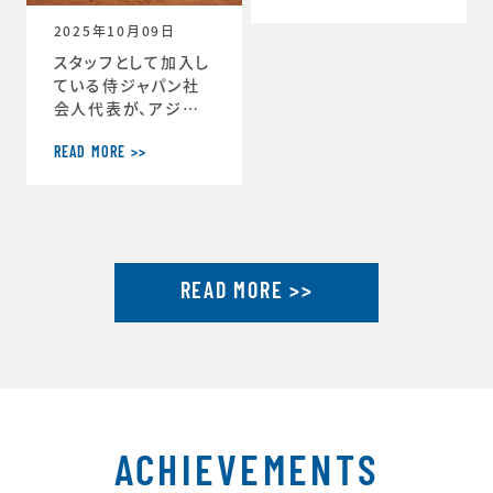
ーチ」に就任しまし
2025年10月09日
た。https://www.j
tu.or.jp/
スタッフとして加入し
ている侍ジャパン社
会人代表が、アジア
選手権2連覇達成し
ました。アジア選手権
READ MORE >>
2連覇を果たした社会
人代表が帰国し喜び
を語るhttps://ww
w.japan-basebal
l.jp/jp/news/pres
READ MORE >>
s/20250930_1.ht
ml「社会人野球の魅
力」を示したアジア選
手権連覇 アジア大会
金メダルに向けて弾
みhttps://www.ja
pan-baseball.jp/j
p/n
ACHIEVEMENTS