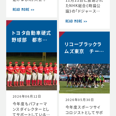
軌跡をお伝えします。
たNHK総合《時論公
＜12月30日 2回戦
READ MORE >>
論》の「ドジャース大
(対常翔学園)後 MT
谷翔平選手 3回目の
G＞ 振り返りミーテ
MVP その意義は」内
READ MORE >>
ィング。花園で成長す
で、「▼もうひとつの
トヨタ自動車硬式
る。これまで蓄積した
意義 “最高の自分”を
ものタフなゲームで
引き出すには」と「▼
野球部 都市対
やってみる。主観的な
リコーブラックラ
今シーズン大谷選手
抗野球本大会出
データが出てくる。ど
の活躍が示唆したこ
ムズ東京 チーム
場決定
う整理するか。翌日の
と」のコーナーで、ス
史上最高成績5位
練習から次のステー
ポーツ心理学の観点
ジの自分と向かい合
からの分析が放送さ
おう。 ≪12月31日≫
れました。◆放送内容
桐蔭学園ラグビーフ
はこちら↓https://
ァミリー。昨年の3年
www.nhk.jp/p/ts/
生が花園初戦に駆け
4V23PRP3YR/epis
つけてくれました。 あ
ode/te/QNX8MVR
2026年06月12日
GJW
2026年05月30日
今年度もパフォーマ
今年度スポーツサイ
ンスダイレクターとし
コロジストとしてサポ
てサポートしているト