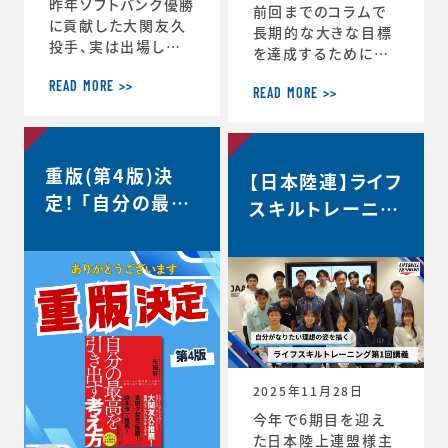
昨年ソフトバンク優勝
前回までのコラムで
に貢献した大関友久
長期的な大きな目標
投手、実は出場した
を達成するためにCS
試合後のインタビュ
バランスを意識しな
ーで、たくさんの印象
READ MORE >>
がらその時々の適切
READ MORE >>
深いコメントを発信し
な目標を設定するこ
ていました。時事通信
との重要性を話して
社様からの取材を受
きましたが、 実はCS
重版(第4版)決
け、大関選手のコメン
【日本陸連】ライフ
バランスを理解するこ
トの「真意」をスポー
定！ 「自分の最高
とのメリットはそれだ
スキルトレーニン
ツ心理学の視点から、
けにとどまりません。
を引き出す考え
グ第1回講義・イ
布施が詳しく解説し
スポーツにおいても
方」
た内容がこちらの記
ンタビュー＜自分
ビジネスにおいても
事にまとめられてい
瞬時に判断が求めら
がなりたい理想の
ます。大関選手の布施
れるような状況が
姿を描く＞
の1年間の取組みの
度々起こりますが、 C
中身が見えてくると
S バランスを意識し
思います。ぜひリンク
てその時できる最高
からご覧ください。・
のことにチャレンジす
2025年11月28日
言語化で生じる再現
る習慣が身につくと、
今年で6期目を迎え
性・何にフォーカスす
困難などんな状況下
た日本陸上連盟様主