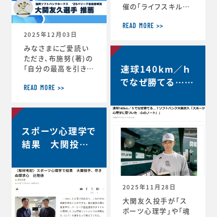
催の「ライフスキルト
レーニング」がスター
トしています。第6期
READ MORE >>
2025年12月03日
は、1年生3名、2年生
3名、3年生2名、4年
みなさまにご愛読い
生1名の計9選手（ht
ただき、布施努(著)の
速球140km／ｈ
tps://www.jaaf.o
「自分の最高を引き出
r.jp/news/articl
す考え方 ～スポー
でなぜ勝てる…？
e/22881/）が受講生
ツ心理学博士が語る
READ MORE >>
ソフトバンク大関
として選出されてい
結果を出し続ける人
友久「野球はアー
ます。第一回のトレー
の違い」は、続々と重
ニングの様子や受講
版が決定し、第4版が
トとサイエンスで
者のインタビューが
スポーツ心理学で
決定しました。第4版
す」【FRIDAY…
掲載されました。htt
からの帯には、ソフト
結果 大関投手、
ps://www.jaaf.or.
バンクホークス大関
尽きぬ探求心【朝
jp/news/a
友久投手の推薦の言
日新聞デジタル】
葉もいただいていま
す！この本が、より多く
2025年11月28日
のみなさまのお役に
大関友久投手が「ス
立つことができれば
ポーツ心理学」や「魂
と願っております。■