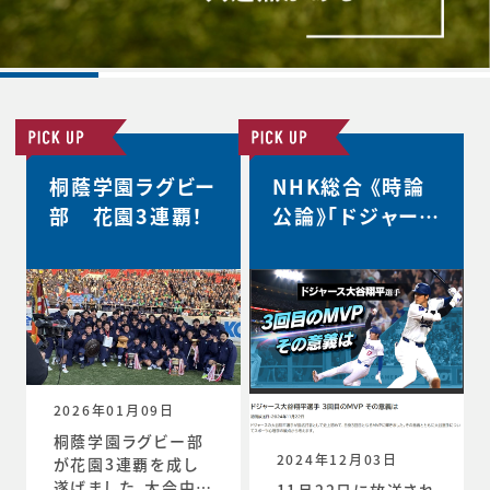
桐蔭学園ラグビー
NHK総合 《時論
部 花園3連覇！
公論》「ドジャース
大谷翔平選手 3
回目のMVP その
意義は」
2026年01月09日
桐蔭学園ラグビー部
2024年12月03日
が花園3連覇を成し
遂げました。大会中の
11月22日に放送され