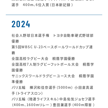
選手 400m、6位入賞（日本新記録 ）
2024
社会人野球日本選手権 トヨタ自動車硬式野球部
優勝
第5回WBSC U-23ベースボールワールドカップ連
覇
全国高校ラグビー大会 桐蔭学園優勝
全国高校7人制ラグビーフットボール大会 桐蔭学
園優勝
サニックスワールドラグビーユース大会 桐蔭学園
準優勝
パリ五輪 樺沢和佳奈選手（5000m） 小田倉真選
手（トライアスロン）
パリ五輪 （陸連ライフスキル）中島佑気ジョセフ選手
（400m、1600mリレー ）豊田兼選手（400m障害 ）