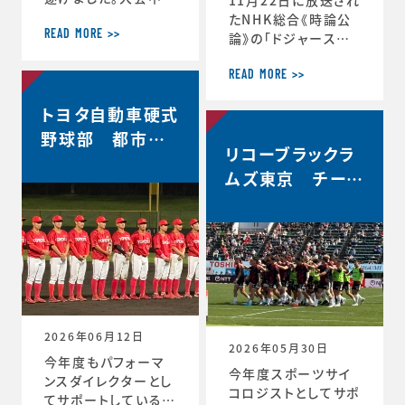
軌跡をお伝えします。
たNHK総合《時論公
＜12月30日 2回戦
READ MORE >>
論》の「ドジャース大
(対常翔学園)後 MT
谷翔平選手 3回目の
G＞ 振り返りミーテ
MVP その意義は」内
READ MORE >>
ィング。花園で成長す
で、「▼もうひとつの
トヨタ自動車硬式
る。これまで蓄積した
意義 “最高の自分”を
ものタフなゲームで
引き出すには」と「▼
野球部 都市対
やってみる。主観的な
リコーブラックラ
今シーズン大谷選手
抗野球本大会出
データが出てくる。ど
の活躍が示唆したこ
ムズ東京 チーム
場決定
う整理するか。翌日の
と」のコーナーで、ス
史上最高成績5位
練習から次のステー
ポーツ心理学の観点
ジの自分と向かい合
からの分析が放送さ
おう。 ≪12月31日≫
れました。◆放送内容
桐蔭学園ラグビーフ
はこちら↓https://
ァミリー。昨年の3年
www.nhk.jp/p/ts/
生が花園初戦に駆け
4V23PRP3YR/epis
つけてくれました。 あ
ode/te/QNX8MVR
2026年06月12日
GJW
2026年05月30日
今年度もパフォーマ
今年度スポーツサイ
ンスダイレクターとし
コロジストとしてサポ
てサポートしているト