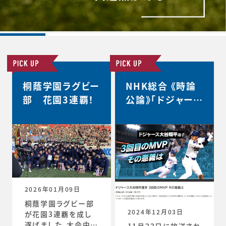
桐蔭学園ラグビー
NHK総合 《時論
部 花園3連覇！
公論》「ドジャース
大谷翔平選手 3
回目のMVP その
意義は」
2026年01月09日
桐蔭学園ラグビー部
2024年12月03日
が花園3連覇を成し
遂げました。大会中の
11月22日に放送され