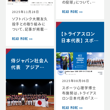
の投球」について、イ
自分の最高を引き出
ンタビューで語ってい
す考え方 ースポー
2025年11月28日
ます。速球140km／
ツ心理学博士が語る
READ MORE >>
ｈでなぜ勝てる…？ソ
結果を出し続ける人
ソフトバンク大関友久
フトバンク大関友久
の
投手との取り組みに
「野球はアートとサイ
ついて、記事が掲載さ
【トライアスロン
エンスです」https://
れました。スポーツ心
topics.smt.doco
理学で結果 大関投
日本代表】 スポー
READ MORE >>
mo.ne.jp/article/
手、尽きぬ探求心
ツサイコロジス
friday/sports/fri
＜朝日新聞デジタル
ト/ハイパフォーマ
day-445985
＞https://www.as
ンスコーチ 就任
侍ジャパン社会人
ahi.com/articles/
DA3S16351620.ht
代表 アジア選
ml
手権2連覇！
2025年08月06日
スポーツ心理学博士
布施努は、トライアス
ロン日本代表の「スポ
ーツサイコロジスト/
ハイパフォーマンスコ
READ MORE >>