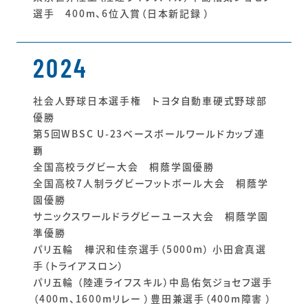
選手 400m、6位入賞（日本新記録 ）
2024
社会人野球日本選手権 トヨタ自動車硬式野球部
優勝
第5回WBSC U-23ベースボールワールドカップ連
覇
全国高校ラグビー大会 桐蔭学園優勝
全国高校7人制ラグビーフットボール大会 桐蔭学
園優勝
サニックスワールドラグビーユース大会 桐蔭学園
準優勝
パリ五輪 樺沢和佳奈選手（5000m） 小田倉真選
手（トライアスロン）
パリ五輪 （陸連ライフスキル）中島佑気ジョセフ選手
（400m、1600mリレー ）豊田兼選手（400m障害 ）