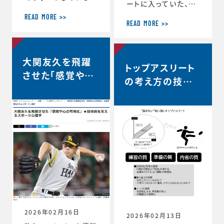
ートに入っていた、リ
ヨタ自動車硬式野球
コーブラックラムズ東
部が、都市対抗野球
READ MORE >>
京は最終順位5位と
READ MORE >>
大会東海地区二次予
なり、リーグワン2022
選で第2代表戦で勝
以降、チーム史上最
利し、本大会の出場
高成績を収めました。
大関友久を飛躍
が決定しました。 ◆
トップアスリート
◆リーグワン2025-2
第97回都市対抗野球
させた「感覚や心
6 ディビジョン1 最終
の考え方の技術
大会 本大会出場決定
の可視化」◆投球
順位5位のお知らせ
のお知らせ（トヨタ自
vol.12 〜試合
（リコーブラックラム
術を支えるスポー
動車硬式野球部HPよ
中、諦めずに粘り
ズ公式HP） http
り） https://redcr
ツ心理学【時事ド
s://blackrams-to
強い選手は何を
uisers.toyotatim
ットコムニュー
kyo.com/news/in
es-sports.toyot
考えているの
formation/2025-2
ス】
a/news/team_ne
か？…
026/20260525a.h
ws-1505
tml
2026年02月16日
2026年02月13日