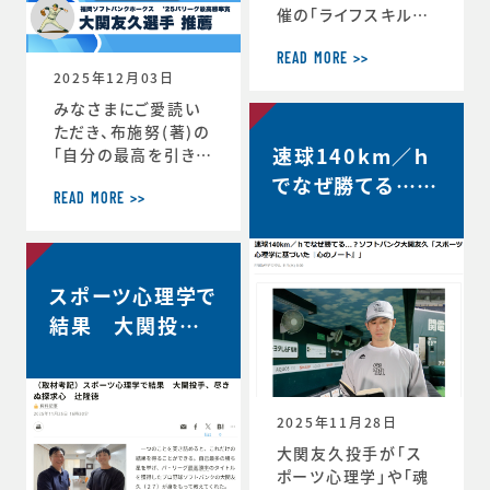
催の「ライフスキルト
レーニング」がスター
トしています。第6期
READ MORE >>
2025年12月03日
は、1年生3名、2年生
3名、3年生2名、4年
みなさまにご愛読い
生1名の計9選手（ht
ただき、布施努(著)の
速球140km／ｈ
tps://www.jaaf.o
「自分の最高を引き出
r.jp/news/articl
す考え方 ～スポー
でなぜ勝てる…？
e/22881/）が受講生
ツ心理学博士が語る
READ MORE >>
ソフトバンク大関
として選出されてい
結果を出し続ける人
友久「野球はアー
ます。第一回のトレー
の違い」は、続々と重
ニングの様子や受講
版が決定し、第4版が
トとサイエンスで
者のインタビューが
スポーツ心理学で
決定しました。第4版
す」【FRIDAY…
掲載されました。htt
からの帯には、ソフト
結果 大関投手、
ps://www.jaaf.or.
バンクホークス大関
尽きぬ探求心【朝
jp/news/a
友久投手の推薦の言
日新聞デジタル】
葉もいただいていま
す！この本が、より多く
2025年11月28日
のみなさまのお役に
大関友久投手が「ス
立つことができれば
ポーツ心理学」や「魂
と願っております。■