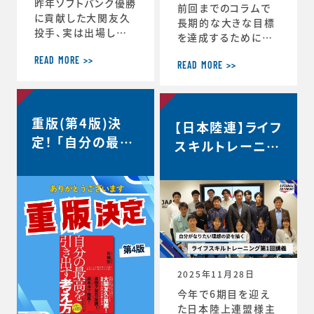
昨年ソフトバンク優勝
前回までのコラムで
に貢献した大関友久
長期的な大きな目標
投手、実は出場した
を達成するためにCS
試合後のインタビュ
バランスを意識しな
ーで、たくさんの印象
READ MORE >>
がらその時々の適切
READ MORE >>
深いコメントを発信し
な目標を設定するこ
ていました。時事通信
との重要性を話して
社様からの取材を受
きましたが、 実はCS
重版(第4版)決
け、大関選手のコメン
【日本陸連】ライフ
バランスを理解するこ
トの「真意」をスポー
定！ 「自分の最高
とのメリットはそれだ
スキルトレーニン
ツ心理学の視点から、
けにとどまりません。
を引き出す考え
グ第1回講義・イ
布施が詳しく解説し
スポーツにおいても
方」
た内容がこちらの記
ンタビュー＜自分
ビジネスにおいても
事にまとめられてい
瞬時に判断が求めら
がなりたい理想の
ます。大関選手の布施
れるような状況が
姿を描く＞
の1年間の取組みの
度々起こりますが、 C
中身が見えてくると
S バランスを意識し
思います。ぜひリンク
てその時できる最高
からご覧ください。・
のことにチャレンジす
2025年11月28日
言語化で生じる再現
る習慣が身につくと、
今年で6期目を迎え
性・何にフォーカスす
困難などんな状況下
た日本陸上連盟様主