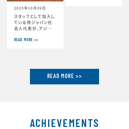
ーチ」に就任しまし
2025年10月09日
た。https://www.j
tu.or.jp/
スタッフとして加入し
ている侍ジャパン社
会人代表が、アジア
選手権2連覇達成し
ました。アジア選手権
READ MORE >>
2連覇を果たした社会
人代表が帰国し喜び
を語るhttps://ww
w.japan-basebal
l.jp/jp/news/pres
READ MORE >>
s/20250930_1.ht
ml「社会人野球の魅
力」を示したアジア選
手権連覇 アジア大会
金メダルに向けて弾
みhttps://www.ja
pan-baseball.jp/j
p/n
ACHIEVEMENTS