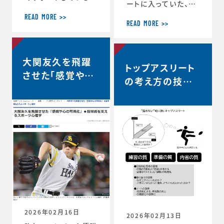
ートに入っていた、リ
ヨタ自動車硬式野球
コーブラックラムズ東
部が、都市対抗野球
READ MORE >>
京は最終順位5位と
READ MORE >>
大会東海地区二次予
なり、リーグワン2022
選で第2代表戦で勝
以降、チーム史上最
利し、本大会の出場
高成績を収めました。
大関友久を飛躍
が決定しました。 ◆
トップアスリート
◆リーグワン2025-2
第97回都市対抗野球
させた「感覚や心
6 ディビジョン1 最終
の考え方の技術
大会 本大会出場決定
の可視化」◆投球
順位5位のお知らせ
のお知らせ（トヨタ自
vol.12 〜試合
（リコーブラックラム
術を支えるスポー
動車硬式野球部HPよ
中、諦めずに粘り
ズ公式HP） http
り） https://redcr
ツ心理学【時事ド
s://blackrams-to
強い選手は何を
uisers.toyotatim
ットコムニュー
kyo.com/news/in
es-sports.toyot
考えているの
formation/2025-2
ス】
a/news/team_ne
か？…
026/20260525a.h
ws-1505
tml
2026年02月16日
2026年02月13日