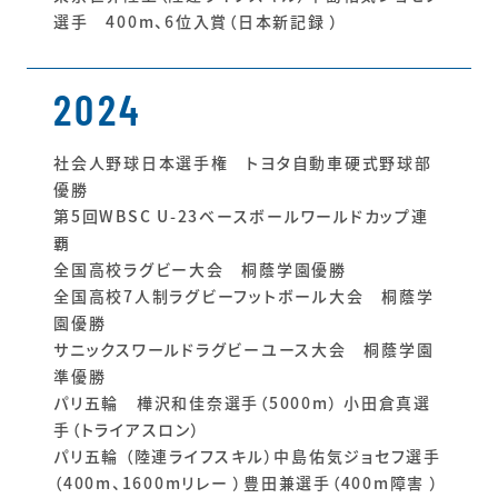
選手 400m、6位入賞（日本新記録 ）
2024
社会人野球日本選手権 トヨタ自動車硬式野球部
優勝
第5回WBSC U-23ベースボールワールドカップ連
覇
全国高校ラグビー大会 桐蔭学園優勝
全国高校7人制ラグビーフットボール大会 桐蔭学
園優勝
サニックスワールドラグビーユース大会 桐蔭学園
準優勝
パリ五輪 樺沢和佳奈選手（5000m） 小田倉真選
手（トライアスロン）
パリ五輪 （陸連ライフスキル）中島佑気ジョセフ選手
（400m、1600mリレー ）豊田兼選手（400m障害 ）