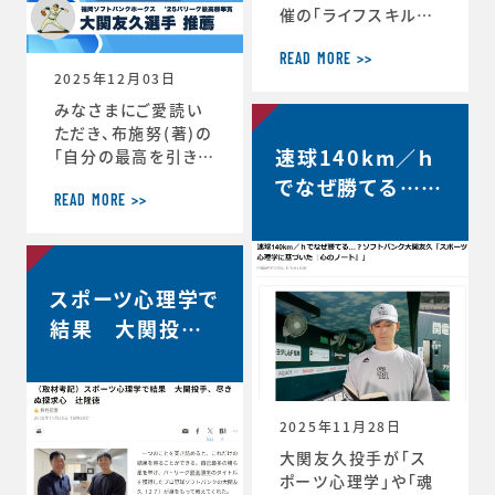
催の「ライフスキルト
レーニング」がスター
トしています。第6期
READ MORE >>
2025年12月03日
は、1年生3名、2年生
3名、3年生2名、4年
みなさまにご愛読い
生1名の計9選手（ht
ただき、布施努(著)の
速球140km／ｈ
tps://www.jaaf.o
「自分の最高を引き出
r.jp/news/articl
す考え方 ～スポー
でなぜ勝てる…？
e/22881/）が受講生
ツ心理学博士が語る
READ MORE >>
ソフトバンク大関
として選出されてい
結果を出し続ける人
友久「野球はアー
ます。第一回のトレー
の違い」は、続々と重
ニングの様子や受講
版が決定し、第4版が
トとサイエンスで
者のインタビューが
スポーツ心理学で
決定しました。第4版
す」【FRIDAY…
掲載されました。htt
からの帯には、ソフト
結果 大関投手、
ps://www.jaaf.or.
バンクホークス大関
尽きぬ探求心【朝
jp/news/a
友久投手の推薦の言
日新聞デジタル】
葉もいただいていま
す！この本が、より多く
2025年11月28日
のみなさまのお役に
大関友久投手が「ス
立つことができれば
ポーツ心理学」や「魂
と願っております。■