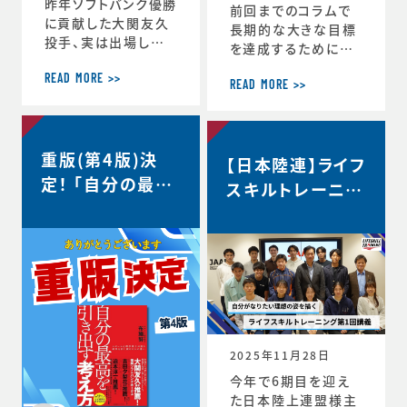
昨年ソフトバンク優勝
前回までのコラムで
に貢献した大関友久
長期的な大きな目標
投手、実は出場した
を達成するためにCS
試合後のインタビュ
バランスを意識しな
ーで、たくさんの印象
READ MORE >>
がらその時々の適切
READ MORE >>
深いコメントを発信し
な目標を設定するこ
ていました。時事通信
との重要性を話して
社様からの取材を受
きましたが、 実はCS
重版(第4版)決
け、大関選手のコメン
【日本陸連】ライフ
バランスを理解するこ
トの「真意」をスポー
定！ 「自分の最高
とのメリットはそれだ
スキルトレーニン
ツ心理学の視点から、
けにとどまりません。
を引き出す考え
グ第1回講義・イ
布施が詳しく解説し
スポーツにおいても
方」
た内容がこちらの記
ンタビュー＜自分
ビジネスにおいても
事にまとめられてい
瞬時に判断が求めら
がなりたい理想の
ます。大関選手の布施
れるような状況が
姿を描く＞
の1年間の取組みの
度々起こりますが、 C
中身が見えてくると
S バランスを意識し
思います。ぜひリンク
てその時できる最高
からご覧ください。・
のことにチャレンジす
2025年11月28日
言語化で生じる再現
る習慣が身につくと、
今年で6期目を迎え
性・何にフォーカスす
困難などんな状況下
た日本陸上連盟様主