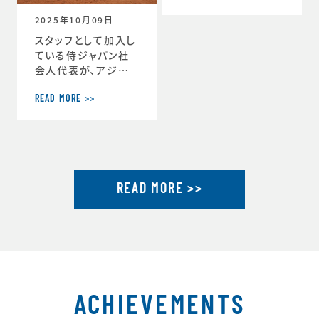
ーチ」に就任しまし
2025年10月09日
た。https://www.j
tu.or.jp/
スタッフとして加入し
ている侍ジャパン社
会人代表が、アジア
選手権2連覇達成し
ました。アジア選手権
READ MORE >>
2連覇を果たした社会
人代表が帰国し喜び
を語るhttps://ww
w.japan-basebal
l.jp/jp/news/pres
READ MORE >>
s/20250930_1.ht
ml「社会人野球の魅
力」を示したアジア選
手権連覇 アジア大会
金メダルに向けて弾
みhttps://www.ja
pan-baseball.jp/j
p/n
ACHIEVEMENTS