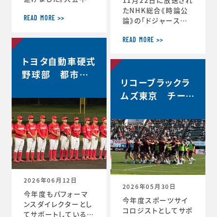
軌跡をお伝えします。
たNHK総合《時論公
＜12月30日 2回戦
READ MORE >>
論》の「ドジャース大
(対常翔学園)後 MT
谷翔平選手 3回目の
G＞ 振り返りミーテ
MVP その意義は」内
READ MORE >>
ィング。花園で成長す
で、「▼もうひとつの
トヨタ自動車硬式
る。これまで蓄積した
意義 “最高の自分”を
ものタフなゲームで
引き出すには」と「▼
野球部 都市対
やってみる。主観的な
リコーブラックラ
今シーズン大谷選手
抗野球本大会出
データが出てくる。ど
の活躍が示唆したこ
ムズ東京 チーム
場決定
う整理するか。翌日の
と」のコーナーで、ス
史上最高成績5位
練習から次のステー
ポーツ心理学の観点
ジの自分と向かい合
からの分析が放送さ
おう。 ≪12月31日≫
れました。◆放送内容
桐蔭学園ラグビーフ
はこちら↓https://
ァミリー。昨年の3年
www.nhk.jp/p/ts/
生が花園初戦に駆け
4V23PRP3YR/epis
つけてくれました。 あ
ode/te/QNX8MVR
2026年06月12日
GJW
2026年05月30日
今年度もパフォーマ
今年度スポーツサイ
ンスダイレクターとし
コロジストとしてサポ
てサポートしているト