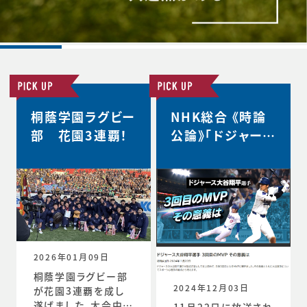
桐蔭学園ラグビー
NHK総合 《時論
部 花園3連覇！
公論》「ドジャース
大谷翔平選手 3
回目のMVP その
意義は」
2026年01月09日
桐蔭学園ラグビー部
2024年12月03日
が花園3連覇を成し
遂げました。大会中の
11月22日に放送され