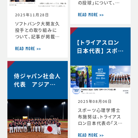
の投球」について、イ
自分の最高を引き出
ンタビューで語ってい
す考え方 ースポー
2025年11月28日
ます。速球140km／
ツ心理学博士が語る
READ MORE >>
ｈでなぜ勝てる…？ソ
結果を出し続ける人
ソフトバンク大関友久
フトバンク大関友久
の
投手との取り組みに
「野球はアートとサイ
ついて、記事が掲載さ
【トライアスロン
エンスです」https://
れました。スポーツ心
topics.smt.doco
理学で結果 大関投
日本代表】 スポー
READ MORE >>
mo.ne.jp/article/
手、尽きぬ探求心
ツサイコロジス
friday/sports/fri
＜朝日新聞デジタル
ト/ハイパフォーマ
day-445985
＞https://www.as
ンスコーチ 就任
侍ジャパン社会人
ahi.com/articles/
DA3S16351620.ht
代表 アジア選
ml
手権2連覇！
2025年08月06日
スポーツ心理学博士
布施努は、トライアス
ロン日本代表の「スポ
ーツサイコロジスト/
ハイパフォーマンスコ
READ MORE >>