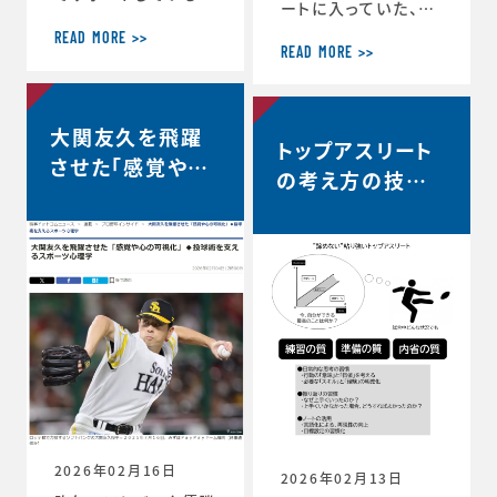
ートに入っていた、リ
ヨタ自動車硬式野球
コーブラックラムズ東
部が、都市対抗野球
READ MORE >>
京は最終順位5位と
READ MORE >>
大会東海地区二次予
なり、リーグワン2022
選で第2代表戦で勝
以降、チーム史上最
利し、本大会の出場
高成績を収めました。
大関友久を飛躍
が決定しました。 ◆
トップアスリート
◆リーグワン2025-2
第97回都市対抗野球
させた「感覚や心
6 ディビジョン1 最終
の考え方の技術
大会 本大会出場決定
の可視化」◆投球
順位5位のお知らせ
のお知らせ（トヨタ自
vol.12 〜試合
（リコーブラックラム
術を支えるスポー
動車硬式野球部HPよ
中、諦めずに粘り
ズ公式HP） http
り） https://redcr
ツ心理学【時事ド
s://blackrams-to
強い選手は何を
uisers.toyotatim
ットコムニュー
kyo.com/news/in
es-sports.toyot
考えているの
formation/2025-2
ス】
a/news/team_ne
か？…
026/20260525a.h
ws-1505
tml
2026年02月16日
2026年02月13日