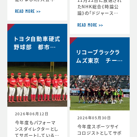
軌跡をお伝えします。
たNHK総合《時論公
＜12月30日 2回戦
READ MORE >>
論》の「ドジャース大
(対常翔学園)後 MT
谷翔平選手 3回目の
G＞ 振り返りミーテ
MVP その意義は」内
READ MORE >>
ィング。花園で成長す
で、「▼もうひとつの
トヨタ自動車硬式
る。これまで蓄積した
意義 “最高の自分”を
ものタフなゲームで
引き出すには」と「▼
野球部 都市対
やってみる。主観的な
リコーブラックラ
今シーズン大谷選手
抗野球本大会出
データが出てくる。ど
の活躍が示唆したこ
ムズ東京 チーム
場決定
う整理するか。翌日の
と」のコーナーで、ス
史上最高成績5位
練習から次のステー
ポーツ心理学の観点
ジの自分と向かい合
からの分析が放送さ
おう。 ≪12月31日≫
れました。◆放送内容
桐蔭学園ラグビーフ
はこちら↓https://
ァミリー。昨年の3年
www.nhk.jp/p/ts/
生が花園初戦に駆け
4V23PRP3YR/epis
つけてくれました。 あ
ode/te/QNX8MVR
2026年06月12日
GJW
2026年05月30日
今年度もパフォーマ
今年度スポーツサイ
ンスダイレクターとし
コロジストとしてサポ
てサポートしているト