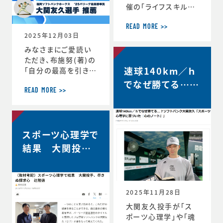
催の「ライフスキルト
レーニング」がスター
トしています。第6期
READ MORE >>
2025年12月03日
は、1年生3名、2年生
3名、3年生2名、4年
みなさまにご愛読い
生1名の計9選手（ht
ただき、布施努(著)の
速球140km／ｈ
tps://www.jaaf.o
「自分の最高を引き出
r.jp/news/articl
す考え方 ～スポー
でなぜ勝てる…？
e/22881/）が受講生
ツ心理学博士が語る
READ MORE >>
ソフトバンク大関
として選出されてい
結果を出し続ける人
友久「野球はアー
ます。第一回のトレー
の違い」は、続々と重
ニングの様子や受講
版が決定し、第4版が
トとサイエンスで
者のインタビューが
スポーツ心理学で
決定しました。第4版
す」【FRIDAY…
掲載されました。htt
からの帯には、ソフト
結果 大関投手、
ps://www.jaaf.or.
バンクホークス大関
尽きぬ探求心【朝
jp/news/a
友久投手の推薦の言
日新聞デジタル】
葉もいただいていま
す！この本が、より多く
2025年11月28日
のみなさまのお役に
大関友久投手が「ス
立つことができれば
ポーツ心理学」や「魂
と願っております。■