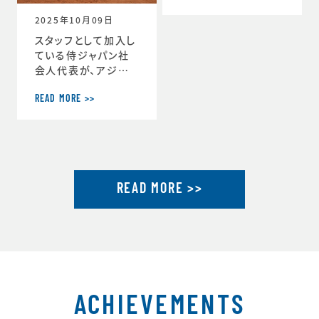
ーチ」に就任しまし
2025年10月09日
た。https://www.j
tu.or.jp/
スタッフとして加入し
ている侍ジャパン社
会人代表が、アジア
選手権2連覇達成し
ました。アジア選手権
READ MORE >>
2連覇を果たした社会
人代表が帰国し喜び
を語るhttps://ww
w.japan-basebal
l.jp/jp/news/pres
READ MORE >>
s/20250930_1.ht
ml「社会人野球の魅
力」を示したアジア選
手権連覇 アジア大会
金メダルに向けて弾
みhttps://www.ja
pan-baseball.jp/j
p/n
ACHIEVEMENTS