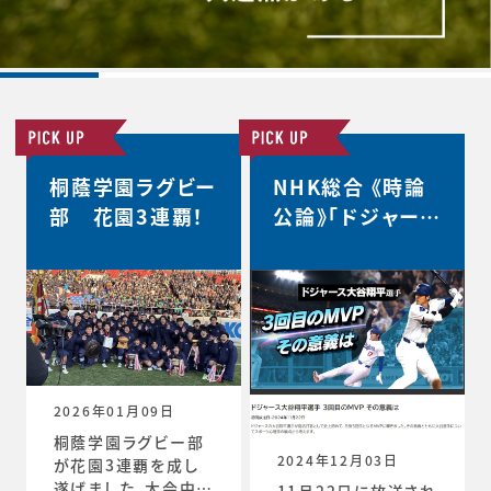
桐蔭学園ラグビー
NHK総合 《時論
部 花園3連覇！
公論》「ドジャース
大谷翔平選手 3
回目のMVP その
意義は」
2026年01月09日
桐蔭学園ラグビー部
2024年12月03日
が花園3連覇を成し
遂げました。大会中の
11月22日に放送され