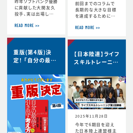
昨年ソフトバンク優勝
前回までのコラムで
に貢献した大関友久
長期的な大きな目標
投手、実は出場した
を達成するためにCS
試合後のインタビュ
バランスを意識しな
ーで、たくさんの印象
READ MORE >>
がらその時々の適切
READ MORE >>
深いコメントを発信し
な目標を設定するこ
ていました。時事通信
との重要性を話して
社様からの取材を受
きましたが、 実はCS
重版(第4版)決
け、大関選手のコメン
【日本陸連】ライフ
バランスを理解するこ
トの「真意」をスポー
定！ 「自分の最高
とのメリットはそれだ
スキルトレーニン
ツ心理学の視点から、
けにとどまりません。
を引き出す考え
グ第1回講義・イ
布施が詳しく解説し
スポーツにおいても
方」
た内容がこちらの記
ンタビュー＜自分
ビジネスにおいても
事にまとめられてい
瞬時に判断が求めら
がなりたい理想の
ます。大関選手の布施
れるような状況が
姿を描く＞
の1年間の取組みの
度々起こりますが、 C
中身が見えてくると
S バランスを意識し
思います。ぜひリンク
てその時できる最高
からご覧ください。・
のことにチャレンジす
2025年11月28日
言語化で生じる再現
る習慣が身につくと、
今年で6期目を迎え
性・何にフォーカスす
困難などんな状況下
た日本陸上連盟様主