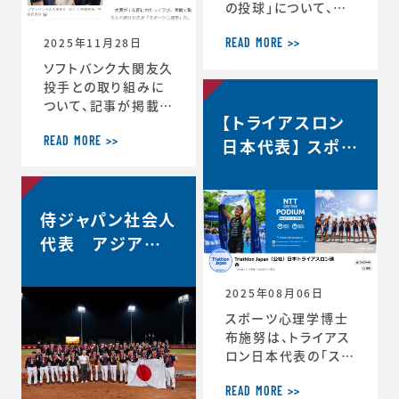
の投球」について、イ
自分の最高を引き出
ンタビューで語ってい
す考え方 ースポー
2025年11月28日
ます。速球140km／
ツ心理学博士が語る
READ MORE >>
ｈでなぜ勝てる…？ソ
結果を出し続ける人
ソフトバンク大関友久
フトバンク大関友久
の
投手との取り組みに
「野球はアートとサイ
ついて、記事が掲載さ
【トライアスロン
エンスです」https://
れました。スポーツ心
topics.smt.doco
理学で結果 大関投
日本代表】 スポー
READ MORE >>
mo.ne.jp/article/
手、尽きぬ探求心
ツサイコロジス
friday/sports/fri
＜朝日新聞デジタル
ト/ハイパフォーマ
day-445985
＞https://www.as
ンスコーチ 就任
侍ジャパン社会人
ahi.com/articles/
DA3S16351620.ht
代表 アジア選
ml
手権2連覇！
2025年08月06日
スポーツ心理学博士
布施努は、トライアス
ロン日本代表の「スポ
ーツサイコロジスト/
ハイパフォーマンスコ
READ MORE >>