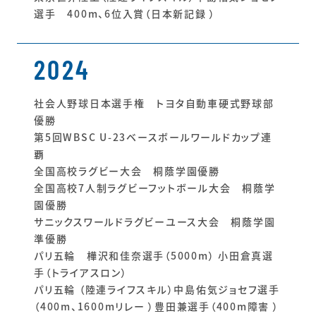
選手 400m、6位入賞（日本新記録 ）
2024
社会人野球日本選手権 トヨタ自動車硬式野球部
優勝
第5回WBSC U-23ベースボールワールドカップ連
覇
全国高校ラグビー大会 桐蔭学園優勝
全国高校7人制ラグビーフットボール大会 桐蔭学
園優勝
サニックスワールドラグビーユース大会 桐蔭学園
準優勝
パリ五輪 樺沢和佳奈選手（5000m） 小田倉真選
手（トライアスロン）
パリ五輪 （陸連ライフスキル）中島佑気ジョセフ選手
（400m、1600mリレー ）豊田兼選手（400m障害 ）