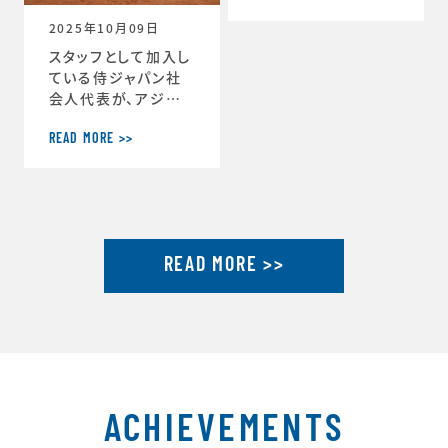
ーチ」に就任しまし
2025年10月09日
た。https://www.j
tu.or.jp/
スタッフとして加入し
ている侍ジャパン社
会人代表が、アジア
選手権2連覇達成し
ました。アジア選手権
READ MORE >>
2連覇を果たした社会
人代表が帰国し喜び
を語るhttps://ww
w.japan-basebal
l.jp/jp/news/pres
READ MORE >>
s/20250930_1.ht
ml「社会人野球の魅
力」を示したアジア選
手権連覇 アジア大会
金メダルに向けて弾
みhttps://www.ja
pan-baseball.jp/j
p/n
ACHIEVEMENTS