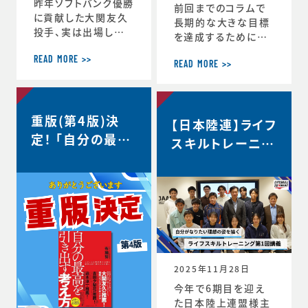
昨年ソフトバンク優勝
前回までのコラムで
に貢献した大関友久
長期的な大きな目標
投手、実は出場した
を達成するためにCS
試合後のインタビュ
バランスを意識しな
ーで、たくさんの印象
READ MORE >>
がらその時々の適切
READ MORE >>
深いコメントを発信し
な目標を設定するこ
ていました。時事通信
との重要性を話して
社様からの取材を受
きましたが、 実はCS
重版(第4版)決
け、大関選手のコメン
【日本陸連】ライフ
バランスを理解するこ
トの「真意」をスポー
定！ 「自分の最高
とのメリットはそれだ
スキルトレーニン
ツ心理学の視点から、
けにとどまりません。
を引き出す考え
グ第1回講義・イ
布施が詳しく解説し
スポーツにおいても
方」
た内容がこちらの記
ンタビュー＜自分
ビジネスにおいても
事にまとめられてい
瞬時に判断が求めら
がなりたい理想の
ます。大関選手の布施
れるような状況が
姿を描く＞
の1年間の取組みの
度々起こりますが、 C
中身が見えてくると
S バランスを意識し
思います。ぜひリンク
てその時できる最高
からご覧ください。・
のことにチャレンジす
2025年11月28日
言語化で生じる再現
る習慣が身につくと、
今年で6期目を迎え
性・何にフォーカスす
困難などんな状況下
た日本陸上連盟様主