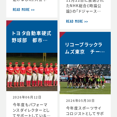
軌跡をお伝えします。
たNHK総合《時論公
＜12月30日 2回戦
READ MORE >>
論》の「ドジャース大
(対常翔学園)後 MT
谷翔平選手 3回目の
G＞ 振り返りミーテ
MVP その意義は」内
READ MORE >>
ィング。花園で成長す
で、「▼もうひとつの
トヨタ自動車硬式
る。これまで蓄積した
意義 “最高の自分”を
ものタフなゲームで
引き出すには」と「▼
野球部 都市対
やってみる。主観的な
リコーブラックラ
今シーズン大谷選手
抗野球本大会出
データが出てくる。ど
の活躍が示唆したこ
ムズ東京 チーム
場決定
う整理するか。翌日の
と」のコーナーで、ス
史上最高成績5位
練習から次のステー
ポーツ心理学の観点
ジの自分と向かい合
からの分析が放送さ
おう。 ≪12月31日≫
れました。◆放送内容
桐蔭学園ラグビーフ
はこちら↓https://
ァミリー。昨年の3年
www.nhk.jp/p/ts/
生が花園初戦に駆け
4V23PRP3YR/epis
つけてくれました。 あ
ode/te/QNX8MVR
2026年06月12日
GJW
2026年05月30日
今年度もパフォーマ
今年度スポーツサイ
ンスダイレクターとし
コロジストとしてサポ
てサポートしているト