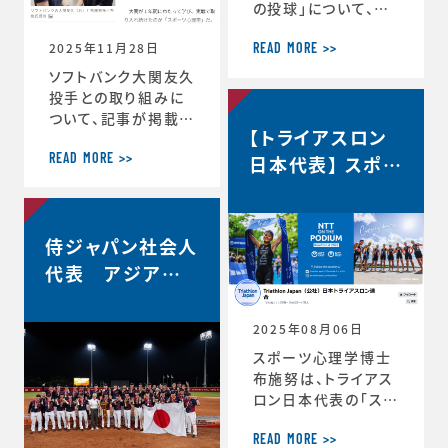
の投球」について、イ
自分の最高を引き出
ンタビューで語ってい
す考え方 ースポー
2025年11月28日
ます。速球140km／
ツ心理学博士が語る
READ MORE >>
ｈでなぜ勝てる…？ソ
結果を出し続ける人
ソフトバンク大関友久
フトバンク大関友久
の
投手との取り組みに
「野球はアートとサイ
ついて、記事が掲載さ
【トライアスロン
エンスです」https://
れました。スポーツ心
topics.smt.doco
理学で結果 大関投
日本代表】 スポー
READ MORE >>
mo.ne.jp/article/
手、尽きぬ探求心
ツサイコロジス
friday/sports/fri
＜朝日新聞デジタル
ト/ハイパフォーマ
day-445985
＞https://www.as
ンスコーチ 就任
侍ジャパン社会人
ahi.com/articles/
DA3S16351620.ht
代表 アジア選
ml
手権2連覇！
2025年08月06日
スポーツ心理学博士
布施努は、トライアス
ロン日本代表の「スポ
ーツサイコロジスト/
ハイパフォーマンスコ
READ MORE >>