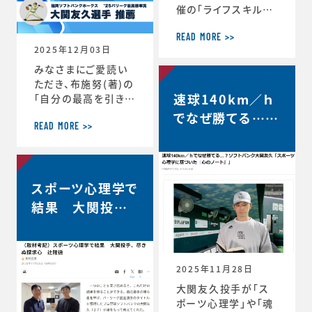
催の「ライフスキルト
レーニング」がスター
トしています。第6期
READ MORE >>
2025年12月03日
は、1年生3名、2年生
3名、3年生2名、4年
みなさまにご愛読い
生1名の計9選手（ht
ただき、布施努(著)の
速球140km／ｈ
tps://www.jaaf.o
「自分の最高を引き出
r.jp/news/articl
す考え方 ～スポー
でなぜ勝てる…？
e/22881/）が受講生
ツ心理学博士が語る
READ MORE >>
ソフトバンク大関
として選出されてい
結果を出し続ける人
友久「野球はアー
ます。第一回のトレー
の違い」は、続々と重
ニングの様子や受講
版が決定し、第4版が
トとサイエンスで
者のインタビューが
スポーツ心理学で
決定しました。第4版
す」【FRIDAY…
掲載されました。htt
からの帯には、ソフト
結果 大関投手、
ps://www.jaaf.or.
バンクホークス大関
尽きぬ探求心【朝
jp/news/a
友久投手の推薦の言
日新聞デジタル】
葉もいただいていま
す！この本が、より多く
2025年11月28日
のみなさまのお役に
大関友久投手が「ス
立つことができれば
ポーツ心理学」や「魂
と願っております。■