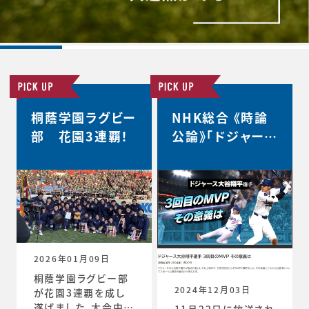
桐蔭学園ラグビー
NHK総合 《時論
部 花園3連覇！
公論》「ドジャース
大谷翔平選手 3
回目のMVP その
意義は」
2026年01月09日
桐蔭学園ラグビー部
2024年12月03日
が花園3連覇を成し
遂げました。大会中の
11月22日に放送され