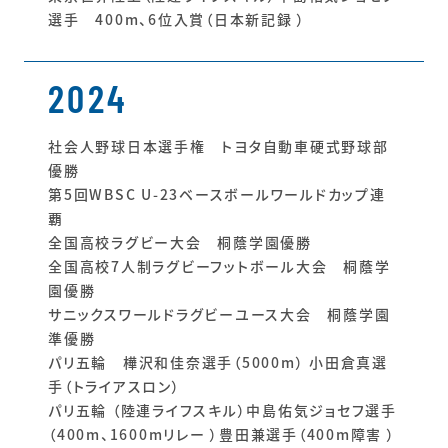
選手 400m、6位入賞（日本新記録 ）
2024
社会人野球日本選手権 トヨタ自動車硬式野球部
優勝
第5回WBSC U-23ベースボールワールドカップ連
覇
全国高校ラグビー大会 桐蔭学園優勝
全国高校7人制ラグビーフットボール大会 桐蔭学
園優勝
サニックスワールドラグビーユース大会 桐蔭学園
準優勝
パリ五輪 樺沢和佳奈選手（5000m） 小田倉真選
手（トライアスロン）
パリ五輪 （陸連ライフスキル）中島佑気ジョセフ選手
（400m、1600mリレー ）豊田兼選手（400m障害 ）