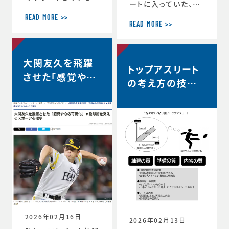
ートに入っていた、リ
ヨタ自動車硬式野球
コーブラックラムズ東
部が、都市対抗野球
READ MORE >>
京は最終順位5位と
READ MORE >>
大会東海地区二次予
なり、リーグワン2022
選で第2代表戦で勝
以降、チーム史上最
利し、本大会の出場
高成績を収めました。
大関友久を飛躍
が決定しました。 ◆
トップアスリート
◆リーグワン2025-2
第97回都市対抗野球
させた「感覚や心
6 ディビジョン1 最終
の考え方の技術
大会 本大会出場決定
の可視化」◆投球
順位5位のお知らせ
のお知らせ（トヨタ自
vol.12 〜試合
（リコーブラックラム
術を支えるスポー
動車硬式野球部HPよ
中、諦めずに粘り
ズ公式HP） http
り） https://redcr
ツ心理学【時事ド
s://blackrams-to
強い選手は何を
uisers.toyotatim
ットコムニュー
kyo.com/news/in
es-sports.toyot
考えているの
formation/2025-2
ス】
a/news/team_ne
か？…
026/20260525a.h
ws-1505
tml
2026年02月16日
2026年02月13日