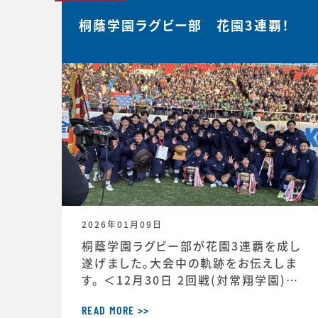
桐蔭学園ラグビー部 花園3連覇！
2026年01月09日
桐蔭学園ラグビー部が花園3連覇を成し
遂げました。大会中の軌跡をお伝えしま
す。 ＜12月30日 2回戦(対常翔学園)後
MTG＞ 振り返りミーティング。花園で成
長する。これまで蓄積したものタフなゲ
READ MORE >>