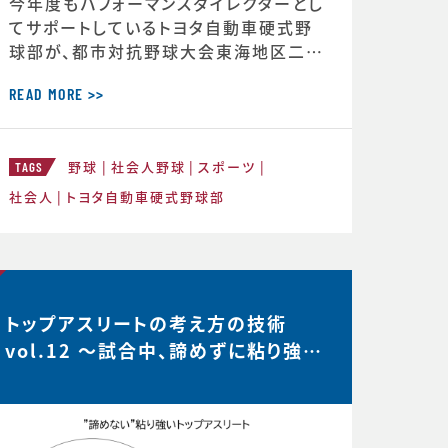
今年度もパフォーマンスダイレクターとし
てサポートしているトヨタ自動車硬式野
球部が、都市対抗野球大会東海地区二次
予選で第2代表戦で勝利し、本大会の出
場が決定しました。 ◆第97回都市対抗
READ MORE >>
野球大会 本大会出場決定のお知らせ（ト
ヨタ自動車硬式野球部HPより） http
野球
社会人野球
スポーツ
s://redcruisers.toyotatimes-spor
TAGS
ts.toyota/news/team_news-1505
社会人
トヨタ自動車硬式野球部
トップアスリートの考え方の技術
vol.12 〜試合中、諦めずに粘り強い
選手は何を考えているのか？…