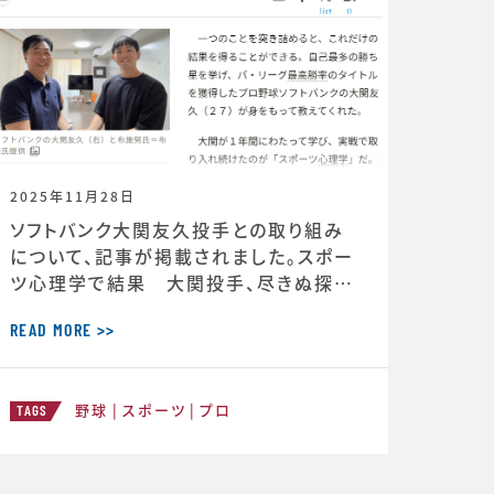
2025年11月28日
ソフトバンク大関友久投手との取り組み
について、記事が掲載されました。スポー
ツ心理学で結果 大関投手、尽きぬ探求
心 ＜朝日新聞デジタル＞https://ww
w.asahi.com/articles/DA3S16351
READ MORE >>
620.html
野球
スポーツ
プロ
TAGS