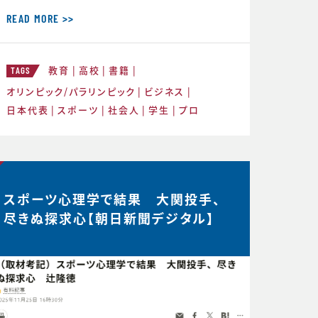
との重要性を話してきましたが、 実はCS
バランスを理解することのメリットはそれ
READ MORE >>
だけにとどまりません。スポーツにおいて
もビジネスにおいても瞬時に判断が求め
教育
高校
書籍
られるような状況が度々起こりますが、 C
TAGS
S バランスを意識してその時できる最高
オリンピック/パラリンピック
ビジネス
のことにチャレンジする習慣が身につく
日本代表
スポーツ
社会人
学生
プロ
と、困難などんな状況下
スポーツ心理学で結果 大関投手、
尽きぬ探求心【朝日新聞デジタル】