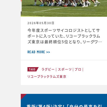
2026年05月30日
今年度スポーツサイコロジストとしてサ
ポートに入っていた、リコーブラックラム
ズ東京は最終順位5位となり、リーグワン
2022以降、チーム史上最高成績を収め
ました。 ◆リーグワン2025-26 ディビジ
READ MORE >>
ョン1 最終順位5位のお知らせ（リコーブ
ラックラムズ公式HP） https://blackr
ラグビー
スポーツ
プロ
ams-tokyo.com/news/informatio
TAGS
n/2025-2026/20260525a.html
リコーブラックラムズ東京
重版(第4版)決定！ 「自分の最高を引