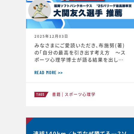
2025年12月03日
みなさまにご愛読いただき、布施努(著)
の「自分の最高を引き出す考え方 ～ス
ポーツ心理学博士が語る結果を出し続
ける人の違い」は、続々と重版が決定し、
第4版が決定しました。第4版からの帯に
READ MORE >>
は、ソフトバンクホークス大関友久投手の
推薦の言葉もいただいています！この本
書籍
スポーツ心理学
が、より多くのみなさまのお役に立つこと
TAGS
ができればと願っております。■自分の
最高を引き出す考え方 ースポーツ心理
学博士が語る結果を出し続ける人の
速球140km／ｈでなぜ勝てる…？ソ