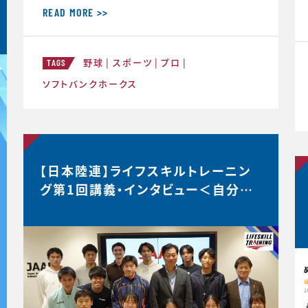
材を受け、大関選手のコメントの「真意」
READ MORE >>
をスポーツ心理学の視点から、布施が詳
しく解説した内容がこちらの記事にまと
野球
スポーツ
プロ
められています。大関選手の布施の1年
TAGS
間の取組みの中身が見えてくると思いま
ソフトバンクホークス
す。ぜひリンクからご覧ください。・言語化
で生じる再現性・何にフォーカスす
【日本陸連】ライフスキルトレーニン
グ第1回講義・インタビュー＜自分が
なりたい理想の姿を描く＞