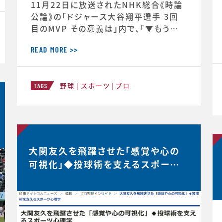
11月22日に放送されたNHK総合《時論
公論》の「ドジャース大谷翔平選手 3回
目のMVP その意義は」内で、「▼もうひと
つの意義 “最高の自分”を引き出すには」
と「▼今シーズン大谷選手の活躍が示唆
READ MORE >>
したこと」のコーナーで、スポーツ心理学
の観点からの分析が放送されました。◆
野球
スポーツ
プロ
放送内容はこちら↓https://www.nh
TAGS
k.jp/p/ts/4V23PRP3YR/episode/t
e/QNX8MVRGJW
大関友久を飛躍させた「感覚や心の
可視化」◆投球術を支えるスポーツ
心理学【時事ドットコムニュース】