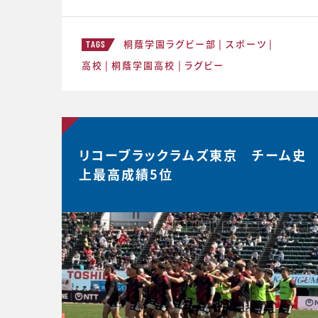
ームでやってみる。主観的なデータが出
てくる。どう整理するか。翌日の練習から
桐蔭学園ラグビー部
スポーツ
次のステージの自分と向かい合おう。 ≪
TAGS
12月31日≫ 桐蔭学園ラグビーファミリ
高校
桐蔭学園高校
ラグビー
ー。昨年の3年生が花園初戦に駆けつけ
てくれました。 あ
リコーブラックラムズ東京 チーム史
上最高成績5位