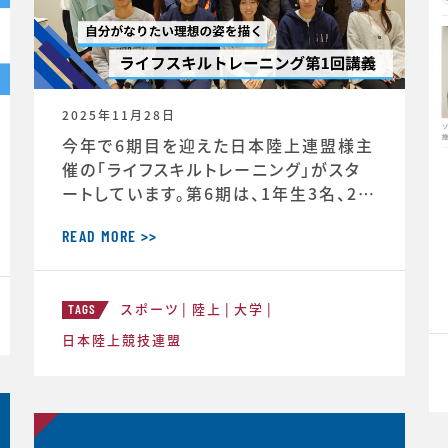
2025年11月28日
今年で6期目を迎えた日本陸上連盟様主
催の「ライフスキルトレーニング」がスタ
ートしています。第6期は、1年生3名、2年
生3名、3年生2名、4年生1名の計9選手
（https://www.jaaf.or.jp/news/ar
READ MORE >>
ticle/22881/）が受講生として選出され
ています。第一回のトレーニングの様子や
スポーツ
陸上
大学
受講者のインタビューが掲載されまし
TAGS
た。https://www.jaaf.or.jp/news/
日本陸上競技連盟
a