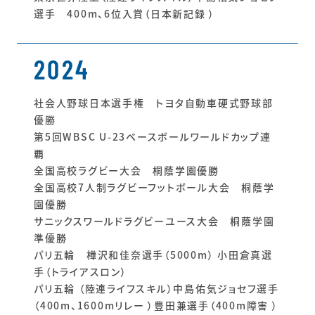
選手 400m、6位入賞（日本新記録 ）
2024
社会人野球日本選手権 トヨタ自動車硬式野球部
優勝
第5回WBSC U-23ベースボールワールドカップ連
覇
全国高校ラグビー大会 桐蔭学園優勝
全国高校7人制ラグビーフットボール大会 桐蔭学
園優勝
サニックスワールドラグビーユース大会 桐蔭学園
準優勝
パリ五輪 樺沢和佳奈選手（5000m） 小田倉真選
手（トライアスロン）
パリ五輪 （陸連ライフスキル）中島佑気ジョセフ選手
（400m、1600mリレー ）豊田兼選手（400m障害 ）