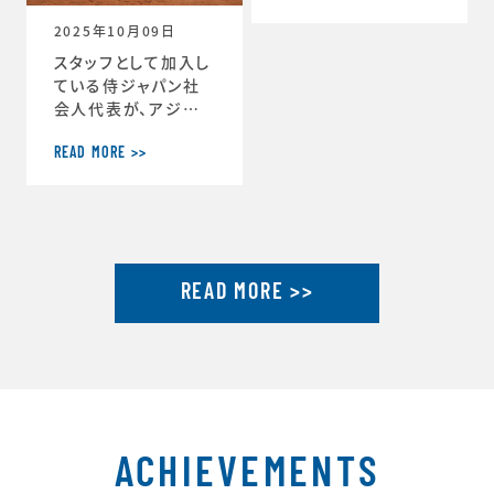
ーチ」に就任しまし
2025年10月09日
た。https://www.j
tu.or.jp/
スタッフとして加入し
ている侍ジャパン社
会人代表が、アジア
選手権2連覇達成し
ました。アジア選手権
READ MORE >>
2連覇を果たした社会
人代表が帰国し喜び
を語るhttps://ww
w.japan-basebal
l.jp/jp/news/pres
READ MORE >>
s/20250930_1.ht
ml「社会人野球の魅
力」を示したアジア選
手権連覇 アジア大会
金メダルに向けて弾
みhttps://www.ja
pan-baseball.jp/j
p/n
ACHIEVEMENTS