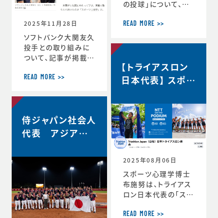
の投球」について、イ
自分の最高を引き出
ンタビューで語ってい
す考え方 ースポー
2025年11月28日
ます。速球140km／
ツ心理学博士が語る
READ MORE >>
ｈでなぜ勝てる…？ソ
結果を出し続ける人
ソフトバンク大関友久
フトバンク大関友久
の
投手との取り組みに
「野球はアートとサイ
ついて、記事が掲載さ
【トライアスロン
エンスです」https://
れました。スポーツ心
topics.smt.doco
理学で結果 大関投
日本代表】 スポー
READ MORE >>
mo.ne.jp/article/
手、尽きぬ探求心
ツサイコロジス
friday/sports/fri
＜朝日新聞デジタル
ト/ハイパフォーマ
day-445985
＞https://www.as
ンスコーチ 就任
侍ジャパン社会人
ahi.com/articles/
DA3S16351620.ht
代表 アジア選
ml
手権2連覇！
2025年08月06日
スポーツ心理学博士
布施努は、トライアス
ロン日本代表の「スポ
ーツサイコロジスト/
ハイパフォーマンスコ
READ MORE >>