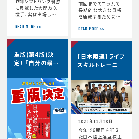
昨年ソフトバンク優勝
前回までのコラムで
に貢献した大関友久
長期的な大きな目標
投手、実は出場した
を達成するためにCS
試合後のインタビュ
バランスを意識しな
ーで、たくさんの印象
READ MORE >>
がらその時々の適切
READ MORE >>
深いコメントを発信し
な目標を設定するこ
ていました。時事通信
との重要性を話して
社様からの取材を受
きましたが、 実はCS
重版(第4版)決
け、大関選手のコメン
【日本陸連】ライフ
バランスを理解するこ
トの「真意」をスポー
定！ 「自分の最高
とのメリットはそれだ
スキルトレーニン
ツ心理学の視点から、
けにとどまりません。
を引き出す考え
グ第1回講義・イ
布施が詳しく解説し
スポーツにおいても
方」
た内容がこちらの記
ンタビュー＜自分
ビジネスにおいても
事にまとめられてい
瞬時に判断が求めら
がなりたい理想の
ます。大関選手の布施
れるような状況が
姿を描く＞
の1年間の取組みの
度々起こりますが、 C
中身が見えてくると
S バランスを意識し
思います。ぜひリンク
てその時できる最高
からご覧ください。・
のことにチャレンジす
2025年11月28日
言語化で生じる再現
る習慣が身につくと、
今年で6期目を迎え
性・何にフォーカスす
困難などんな状況下
た日本陸上連盟様主