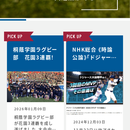
桐蔭学園ラグビー
NHK総合 《時論
部 花園3連覇！
公論》「ドジャース
大谷翔平選手 3
回目のMVP その
意義は」
2026年01月09日
桐蔭学園ラグビー部
2024年12月03日
が花園3連覇を成し
遂げました。大会中の
11月22日に放送され