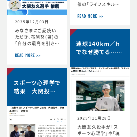
催の「ライフスキルト
レーニング」がスター
トしています。第6期
READ MORE >>
2025年12月03日
は、1年生3名、2年生
3名、3年生2名、4年
みなさまにご愛読い
生1名の計9選手（ht
ただき、布施努(著)の
速球140km／ｈ
tps://www.jaaf.o
「自分の最高を引き出
r.jp/news/articl
す考え方 ～スポー
でなぜ勝てる…？
e/22881/）が受講生
ツ心理学博士が語る
READ MORE >>
ソフトバンク大関
として選出されてい
結果を出し続ける人
友久「野球はアー
ます。第一回のトレー
の違い」は、続々と重
ニングの様子や受講
版が決定し、第4版が
トとサイエンスで
者のインタビューが
スポーツ心理学で
決定しました。第4版
す」【FRIDAY…
掲載されました。htt
からの帯には、ソフト
結果 大関投手、
ps://www.jaaf.or.
バンクホークス大関
尽きぬ探求心【朝
jp/news/a
友久投手の推薦の言
日新聞デジタル】
葉もいただいていま
す！この本が、より多く
2025年11月28日
のみなさまのお役に
大関友久投手が「ス
立つことができれば
ポーツ心理学」や「魂
と願っております。■