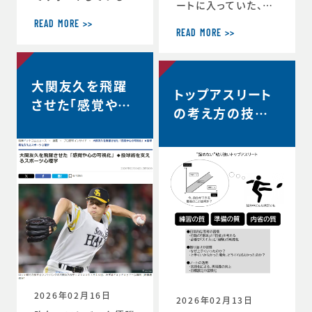
ートに入っていた、リ
ヨタ自動車硬式野球
コーブラックラムズ東
部が、都市対抗野球
READ MORE >>
京は最終順位5位と
READ MORE >>
大会東海地区二次予
なり、リーグワン2022
選で第2代表戦で勝
以降、チーム史上最
利し、本大会の出場
高成績を収めました。
大関友久を飛躍
が決定しました。 ◆
トップアスリート
◆リーグワン2025-2
第97回都市対抗野球
させた「感覚や心
6 ディビジョン1 最終
の考え方の技術
大会 本大会出場決定
の可視化」◆投球
順位5位のお知らせ
のお知らせ（トヨタ自
vol.12 〜試合
（リコーブラックラム
術を支えるスポー
動車硬式野球部HPよ
中、諦めずに粘り
ズ公式HP） http
り） https://redcr
ツ心理学【時事ド
s://blackrams-to
強い選手は何を
uisers.toyotatim
ットコムニュー
kyo.com/news/in
es-sports.toyot
考えているの
formation/2025-2
ス】
a/news/team_ne
か？…
026/20260525a.h
ws-1505
tml
2026年02月16日
2026年02月13日