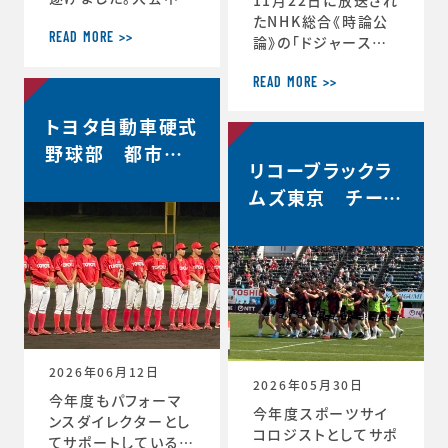
軌跡をお伝えします。
たNHK総合《時論公
＜12月30日 2回戦
READ MORE >>
論》の「ドジャース大
(対常翔学園)後 MT
谷翔平選手 3回目の
G＞ 振り返りミーテ
MVP その意義は」内
READ MORE >>
ィング。花園で成長す
で、「▼もうひとつの
トヨタ自動車硬式
る。これまで蓄積した
意義 “最高の自分”を
ものタフなゲームで
引き出すには」と「▼
野球部 都市対
やってみる。主観的な
リコーブラックラ
今シーズン大谷選手
抗野球本大会出
データが出てくる。ど
の活躍が示唆したこ
ムズ東京 チーム
場決定
う整理するか。翌日の
と」のコーナーで、ス
史上最高成績5位
練習から次のステー
ポーツ心理学の観点
ジの自分と向かい合
からの分析が放送さ
おう。 ≪12月31日≫
れました。◆放送内容
桐蔭学園ラグビーフ
はこちら↓https://
ァミリー。昨年の3年
www.nhk.jp/p/ts/
生が花園初戦に駆け
4V23PRP3YR/epis
つけてくれました。 あ
ode/te/QNX8MVR
2026年06月12日
GJW
2026年05月30日
今年度もパフォーマ
今年度スポーツサイ
ンスダイレクターとし
コロジストとしてサポ
てサポートしているト