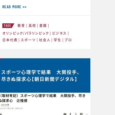
との重要性を話してきましたが、 実はCS
バランスを理解することのメリットはそれ
READ MORE >>
だけにとどまりません。スポーツにおいて
もビジネスにおいても瞬時に判断が求め
教育
高校
書籍
られるような状況が度々起こりますが、 C
TAGS
S バランスを意識してその時できる最高
オリンピック/パラリンピック
ビジネス
のことにチャレンジする習慣が身につく
日本代表
スポーツ
社会人
学生
プロ
と、困難などんな状況下
スポーツ心理学で結果 大関投手、
尽きぬ探求心【朝日新聞デジタル】