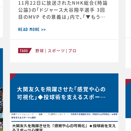
11月22日に放送されたNHK総合《時論
公論》の「ドジャース大谷翔平選手 3回
目のMVP その意義は」内で、「▼もうひと
つの意義 “最高の自分”を引き出すには」
と「▼今シーズン大谷選手の活躍が示唆
READ MORE >>
したこと」のコーナーで、スポーツ心理学
の観点からの分析が放送されました。◆
野球
スポーツ
プロ
放送内容はこちら↓https://www.nh
TAGS
k.jp/p/ts/4V23PRP3YR/episode/t
e/QNX8MVRGJW
大関友久を飛躍させた「感覚や心の
可視化」◆投球術を支えるスポーツ
心理学【時事ドットコムニュース】