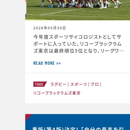
2026年05月30日
今年度スポーツサイコロジストとしてサ
ポートに入っていた、リコーブラックラム
ズ東京は最終順位5位となり、リーグワン
2022以降、チーム史上最高成績を収め
ました。 ◆リーグワン2025-26 ディビジ
READ MORE >>
ョン1 最終順位5位のお知らせ（リコーブ
ラックラムズ公式HP） https://blackr
ラグビー
スポーツ
プロ
ams-tokyo.com/news/informatio
TAGS
n/2025-2026/20260525a.html
リコーブラックラムズ東京
重版(第4版)決定！ 「自分の最高を引