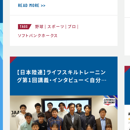
材を受け、大関選手のコメントの「真意」
READ MORE >>
をスポーツ心理学の視点から、布施が詳
しく解説した内容がこちらの記事にまと
野球
スポーツ
プロ
められています。大関選手の布施の1年
TAGS
間の取組みの中身が見えてくると思いま
ソフトバンクホークス
す。ぜひリンクからご覧ください。・言語化
で生じる再現性・何にフォーカスす
【日本陸連】ライフスキルトレーニン
グ第1回講義・インタビュー＜自分が
なりたい理想の姿を描く＞