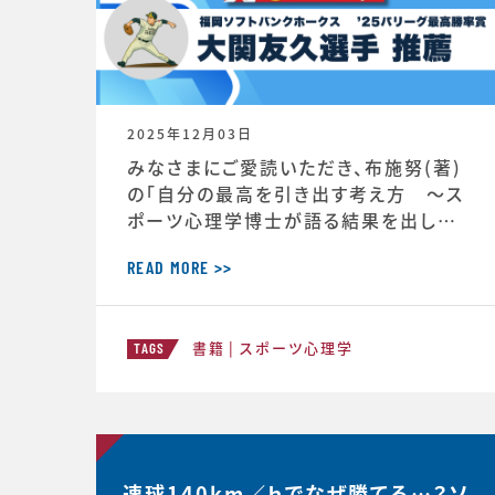
2025年12月03日
みなさまにご愛読いただき、布施努(著)
の「自分の最高を引き出す考え方 ～ス
ポーツ心理学博士が語る結果を出し続
ける人の違い」は、続々と重版が決定し、
第4版が決定しました。第4版からの帯に
READ MORE >>
は、ソフトバンクホークス大関友久投手の
推薦の言葉もいただいています！この本
書籍
スポーツ心理学
が、より多くのみなさまのお役に立つこと
TAGS
ができればと願っております。■自分の
最高を引き出す考え方 ースポーツ心理
学博士が語る結果を出し続ける人の
速球140km／ｈでなぜ勝てる…？ソ