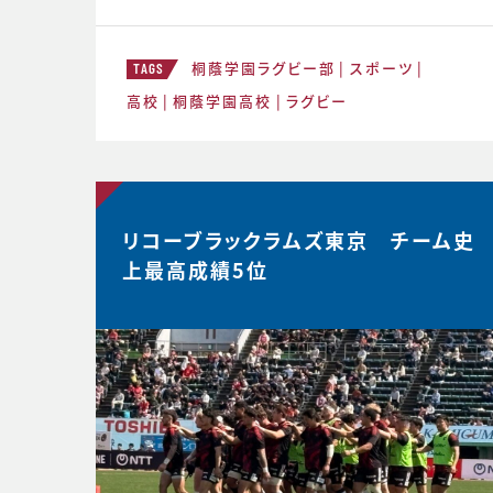
ームでやってみる。主観的なデータが出
てくる。どう整理するか。翌日の練習から
桐蔭学園ラグビー部
スポーツ
次のステージの自分と向かい合おう。 ≪
TAGS
12月31日≫ 桐蔭学園ラグビーファミリ
高校
桐蔭学園高校
ラグビー
ー。昨年の3年生が花園初戦に駆けつけ
てくれました。 あ
リコーブラックラムズ東京 チーム史
上最高成績5位