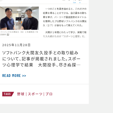
2025年11月28日
ソフトバンク大関友久投手との取り組み
について、記事が掲載されました。スポー
ツ心理学で結果 大関投手、尽きぬ探求
心 ＜朝日新聞デジタル＞https://ww
w.asahi.com/articles/DA3S16351
READ MORE >>
620.html
野球
スポーツ
プロ
TAGS