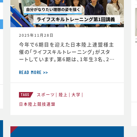
2025年11月28日
今年で6期目を迎えた日本陸上連盟様主
催の「ライフスキルトレーニング」がスタ
ートしています。第6期は、1年生3名、2年
生3名、3年生2名、4年生1名の計9選手
（https://www.jaaf.or.jp/news/ar
READ MORE >>
ticle/22881/）が受講生として選出され
ています。第一回のトレーニングの様子や
スポーツ
陸上
大学
受講者のインタビューが掲載されまし
TAGS
た。https://www.jaaf.or.jp/news/
日本陸上競技連盟
a