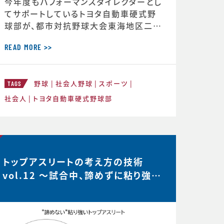
今年度もパフォーマンスダイレクターとし
てサポートしているトヨタ自動車硬式野
球部が、都市対抗野球大会東海地区二次
予選で第2代表戦で勝利し、本大会の出
場が決定しました。 ◆第97回都市対抗
READ MORE >>
野球大会 本大会出場決定のお知らせ（ト
ヨタ自動車硬式野球部HPより） http
野球
社会人野球
スポーツ
s://redcruisers.toyotatimes-spor
TAGS
ts.toyota/news/team_news-1505
社会人
トヨタ自動車硬式野球部
トップアスリートの考え方の技術
vol.12 〜試合中、諦めずに粘り強い
選手は何を考えているのか？…