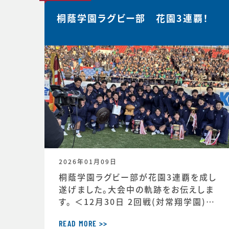
桐蔭学園ラグビー部 花園3連覇！
2026年01月09日
桐蔭学園ラグビー部が花園3連覇を成し
遂げました。大会中の軌跡をお伝えしま
す。 ＜12月30日 2回戦(対常翔学園)後
MTG＞ 振り返りミーティング。花園で成
長する。これまで蓄積したものタフなゲ
READ MORE >>