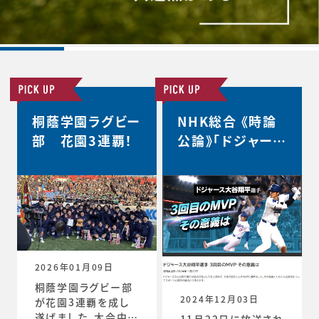
桐蔭学園ラグビー
NHK総合 《時論
部 花園3連覇！
公論》「ドジャース
大谷翔平選手 3
回目のMVP その
意義は」
2026年01月09日
桐蔭学園ラグビー部
2024年12月03日
が花園3連覇を成し
遂げました。大会中の
11月22日に放送され