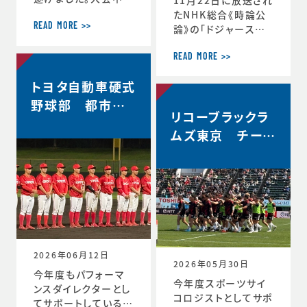
軌跡をお伝えします。
たNHK総合《時論公
＜12月30日 2回戦
READ MORE >>
論》の「ドジャース大
(対常翔学園)後 MT
谷翔平選手 3回目の
G＞ 振り返りミーテ
MVP その意義は」内
READ MORE >>
ィング。花園で成長す
で、「▼もうひとつの
トヨタ自動車硬式
る。これまで蓄積した
意義 “最高の自分”を
ものタフなゲームで
引き出すには」と「▼
野球部 都市対
やってみる。主観的な
リコーブラックラ
今シーズン大谷選手
抗野球本大会出
データが出てくる。ど
の活躍が示唆したこ
ムズ東京 チーム
場決定
う整理するか。翌日の
と」のコーナーで、ス
史上最高成績5位
練習から次のステー
ポーツ心理学の観点
ジの自分と向かい合
からの分析が放送さ
おう。 ≪12月31日≫
れました。◆放送内容
桐蔭学園ラグビーフ
はこちら↓https://
ァミリー。昨年の3年
www.nhk.jp/p/ts/
生が花園初戦に駆け
4V23PRP3YR/epis
つけてくれました。 あ
ode/te/QNX8MVR
2026年06月12日
GJW
2026年05月30日
今年度もパフォーマ
今年度スポーツサイ
ンスダイレクターとし
コロジストとしてサポ
てサポートしているト