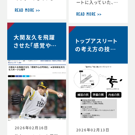
ートに入っていた、リ
ヨタ自動車硬式野球
コーブラックラムズ東
部が、都市対抗野球
READ MORE >>
京は最終順位5位と
READ MORE >>
大会東海地区二次予
なり、リーグワン2022
選で第2代表戦で勝
以降、チーム史上最
利し、本大会の出場
高成績を収めました。
大関友久を飛躍
が決定しました。 ◆
トップアスリート
◆リーグワン2025-2
第97回都市対抗野球
させた「感覚や心
6 ディビジョン1 最終
の考え方の技術
大会 本大会出場決定
の可視化」◆投球
順位5位のお知らせ
のお知らせ（トヨタ自
vol.12 〜試合
（リコーブラックラム
術を支えるスポー
動車硬式野球部HPよ
中、諦めずに粘り
ズ公式HP） http
り） https://redcr
ツ心理学【時事ド
s://blackrams-to
強い選手は何を
uisers.toyotatim
ットコムニュー
kyo.com/news/in
es-sports.toyot
考えているの
formation/2025-2
ス】
a/news/team_ne
か？…
026/20260525a.h
ws-1505
tml
2026年02月16日
2026年02月13日