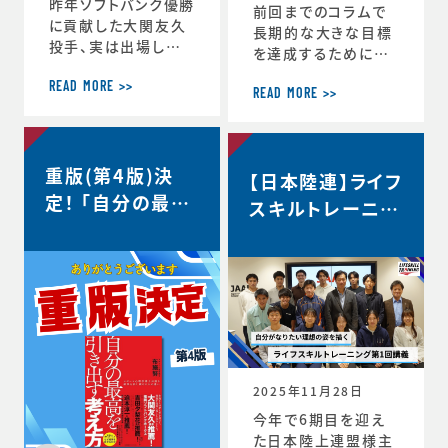
昨年ソフトバンク優勝
前回までのコラムで
に貢献した大関友久
長期的な大きな目標
投手、実は出場した
を達成するためにCS
試合後のインタビュ
バランスを意識しな
ーで、たくさんの印象
READ MORE >>
がらその時々の適切
READ MORE >>
深いコメントを発信し
な目標を設定するこ
ていました。時事通信
との重要性を話して
社様からの取材を受
きましたが、 実はCS
重版(第4版)決
け、大関選手のコメン
【日本陸連】ライフ
バランスを理解するこ
トの「真意」をスポー
定！ 「自分の最高
とのメリットはそれだ
スキルトレーニン
ツ心理学の視点から、
けにとどまりません。
を引き出す考え
グ第1回講義・イ
布施が詳しく解説し
スポーツにおいても
方」
た内容がこちらの記
ンタビュー＜自分
ビジネスにおいても
事にまとめられてい
瞬時に判断が求めら
がなりたい理想の
ます。大関選手の布施
れるような状況が
姿を描く＞
の1年間の取組みの
度々起こりますが、 C
中身が見えてくると
S バランスを意識し
思います。ぜひリンク
てその時できる最高
からご覧ください。・
のことにチャレンジす
2025年11月28日
言語化で生じる再現
る習慣が身につくと、
今年で6期目を迎え
性・何にフォーカスす
困難などんな状況下
た日本陸上連盟様主