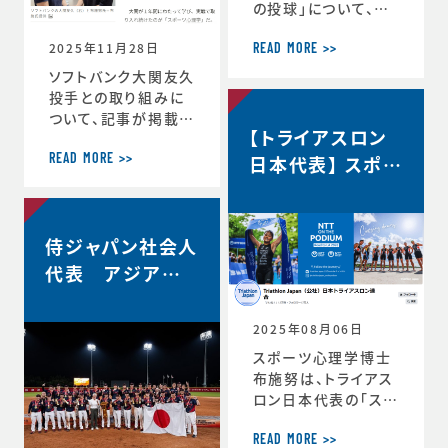
の投球」について、イ
自分の最高を引き出
ンタビューで語ってい
す考え方 ースポー
2025年11月28日
ます。速球140km／
ツ心理学博士が語る
READ MORE >>
ｈでなぜ勝てる…？ソ
結果を出し続ける人
ソフトバンク大関友久
フトバンク大関友久
の
投手との取り組みに
「野球はアートとサイ
ついて、記事が掲載さ
【トライアスロン
エンスです」https://
れました。スポーツ心
topics.smt.doco
理学で結果 大関投
日本代表】 スポー
READ MORE >>
mo.ne.jp/article/
手、尽きぬ探求心
ツサイコロジス
friday/sports/fri
＜朝日新聞デジタル
ト/ハイパフォーマ
day-445985
＞https://www.as
ンスコーチ 就任
侍ジャパン社会人
ahi.com/articles/
DA3S16351620.ht
代表 アジア選
ml
手権2連覇！
2025年08月06日
スポーツ心理学博士
布施努は、トライアス
ロン日本代表の「スポ
ーツサイコロジスト/
ハイパフォーマンスコ
READ MORE >>