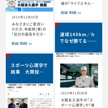
催の「ライフスキルト
レーニング」がスター
トしています。第6期
READ MORE >>
2025年12月03日
は、1年生3名、2年生
3名、3年生2名、4年
みなさまにご愛読い
生1名の計9選手（ht
ただき、布施努(著)の
速球140km／ｈ
tps://www.jaaf.o
「自分の最高を引き出
r.jp/news/articl
す考え方 ～スポー
でなぜ勝てる…？
e/22881/）が受講生
ツ心理学博士が語る
READ MORE >>
ソフトバンク大関
として選出されてい
結果を出し続ける人
友久「野球はアー
ます。第一回のトレー
の違い」は、続々と重
ニングの様子や受講
版が決定し、第4版が
トとサイエンスで
者のインタビューが
スポーツ心理学で
決定しました。第4版
す」【FRIDAY…
掲載されました。htt
からの帯には、ソフト
結果 大関投手、
ps://www.jaaf.or.
バンクホークス大関
尽きぬ探求心【朝
jp/news/a
友久投手の推薦の言
日新聞デジタル】
葉もいただいていま
す！この本が、より多く
2025年11月28日
のみなさまのお役に
大関友久投手が「ス
立つことができれば
ポーツ心理学」や「魂
と願っております。■