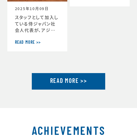
ーチ」に就任しまし
2025年10月09日
た。https://www.j
tu.or.jp/
スタッフとして加入し
ている侍ジャパン社
会人代表が、アジア
選手権2連覇達成し
ました。アジア選手権
READ MORE >>
2連覇を果たした社会
人代表が帰国し喜び
を語るhttps://ww
w.japan-basebal
l.jp/jp/news/pres
READ MORE >>
s/20250930_1.ht
ml「社会人野球の魅
力」を示したアジア選
手権連覇 アジア大会
金メダルに向けて弾
みhttps://www.ja
pan-baseball.jp/j
p/n
ACHIEVEMENTS