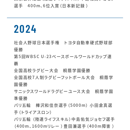
選手 400m、6位入賞（日本新記録 ）
2024
社会人野球日本選手権 トヨタ自動車硬式野球部
優勝
第5回WBSC U-23ベースボールワールドカップ連
覇
全国高校ラグビー大会 桐蔭学園優勝
全国高校7人制ラグビーフットボール大会 桐蔭学
園優勝
サニックスワールドラグビーユース大会 桐蔭学園
準優勝
パリ五輪 樺沢和佳奈選手（5000m） 小田倉真選
手（トライアスロン）
パリ五輪 （陸連ライフスキル）中島佑気ジョセフ選手
（400m、1600mリレー ）豊田兼選手（400m障害 ）