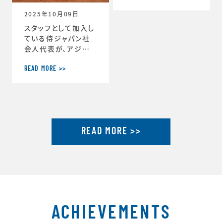
ーチ」に就任しまし
2025年10月09日
た。https://www.j
tu.or.jp/
スタッフとして加入し
ている侍ジャパン社
会人代表が、アジア
選手権2連覇達成し
ました。アジア選手権
READ MORE >>
2連覇を果たした社会
人代表が帰国し喜び
を語るhttps://ww
w.japan-basebal
l.jp/jp/news/pres
READ MORE >>
s/20250930_1.ht
ml「社会人野球の魅
力」を示したアジア選
手権連覇 アジア大会
金メダルに向けて弾
みhttps://www.ja
pan-baseball.jp/j
p/n
ACHIEVEMENTS