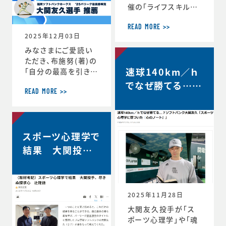
催の「ライフスキルト
レーニング」がスター
トしています。第6期
READ MORE >>
2025年12月03日
は、1年生3名、2年生
3名、3年生2名、4年
みなさまにご愛読い
生1名の計9選手（ht
ただき、布施努(著)の
速球140km／ｈ
tps://www.jaaf.o
「自分の最高を引き出
r.jp/news/articl
す考え方 ～スポー
でなぜ勝てる…？
e/22881/）が受講生
ツ心理学博士が語る
READ MORE >>
ソフトバンク大関
として選出されてい
結果を出し続ける人
友久「野球はアー
ます。第一回のトレー
の違い」は、続々と重
ニングの様子や受講
版が決定し、第4版が
トとサイエンスで
者のインタビューが
スポーツ心理学で
決定しました。第4版
す」【FRIDAY…
掲載されました。htt
からの帯には、ソフト
結果 大関投手、
ps://www.jaaf.or.
バンクホークス大関
尽きぬ探求心【朝
jp/news/a
友久投手の推薦の言
日新聞デジタル】
葉もいただいていま
す！この本が、より多く
2025年11月28日
のみなさまのお役に
大関友久投手が「ス
立つことができれば
ポーツ心理学」や「魂
と願っております。■