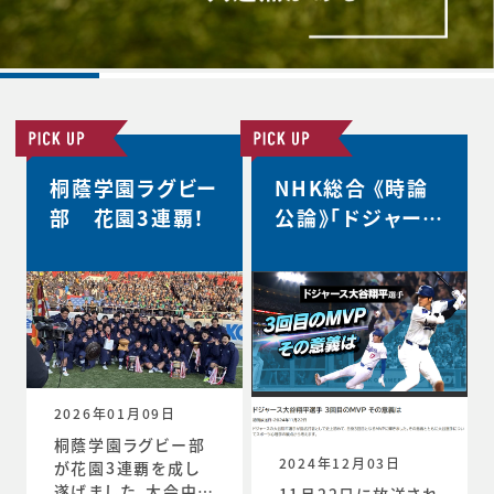
桐蔭学園ラグビー
NHK総合 《時論
部 花園3連覇！
公論》「ドジャース
大谷翔平選手 3
回目のMVP その
意義は」
2026年01月09日
桐蔭学園ラグビー部
2024年12月03日
が花園3連覇を成し
遂げました。大会中の
11月22日に放送され