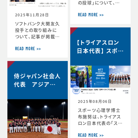
の投球」について、イ
自分の最高を引き出
ンタビューで語ってい
す考え方 ースポー
2025年11月28日
ます。速球140km／
ツ心理学博士が語る
READ MORE >>
ｈでなぜ勝てる…？ソ
結果を出し続ける人
ソフトバンク大関友久
フトバンク大関友久
の
投手との取り組みに
「野球はアートとサイ
ついて、記事が掲載さ
【トライアスロン
エンスです」https://
れました。スポーツ心
topics.smt.doco
理学で結果 大関投
日本代表】 スポー
READ MORE >>
mo.ne.jp/article/
手、尽きぬ探求心
ツサイコロジス
friday/sports/fri
＜朝日新聞デジタル
ト/ハイパフォーマ
day-445985
＞https://www.as
ンスコーチ 就任
侍ジャパン社会人
ahi.com/articles/
DA3S16351620.ht
代表 アジア選
ml
手権2連覇！
2025年08月06日
スポーツ心理学博士
布施努は、トライアス
ロン日本代表の「スポ
ーツサイコロジスト/
ハイパフォーマンスコ
READ MORE >>