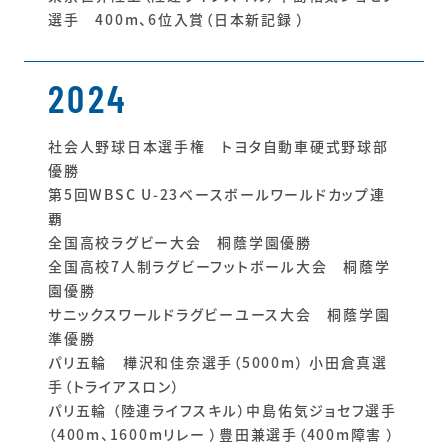
選手 400m、6位入賞（日本新記録 ）
2024
社会人野球日本選手権 トヨタ自動車硬式野球部
優勝
第5回WBSC U-23ベースボールワールドカップ連
覇
全国高校ラグビー大会 桐蔭学園優勝
全国高校7人制ラグビーフットボール大会 桐蔭学
園優勝
サニックスワールドラグビーユース大会 桐蔭学園
準優勝
パリ五輪 樺沢和佳奈選手（5000m） 小田倉真選
手（トライアスロン）
パリ五輪 （陸連ライフスキル）中島佑気ジョセフ選手
（400m、1600mリレー ）豊田兼選手（400m障害 ）