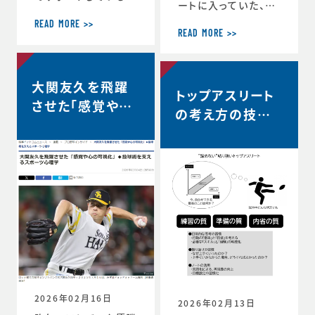
ートに入っていた、リ
ヨタ自動車硬式野球
コーブラックラムズ東
部が、都市対抗野球
READ MORE >>
京は最終順位5位と
READ MORE >>
大会東海地区二次予
なり、リーグワン2022
選で第2代表戦で勝
以降、チーム史上最
利し、本大会の出場
高成績を収めました。
大関友久を飛躍
が決定しました。 ◆
トップアスリート
◆リーグワン2025-2
第97回都市対抗野球
させた「感覚や心
6 ディビジョン1 最終
の考え方の技術
大会 本大会出場決定
の可視化」◆投球
順位5位のお知らせ
のお知らせ（トヨタ自
vol.12 〜試合
（リコーブラックラム
術を支えるスポー
動車硬式野球部HPよ
中、諦めずに粘り
ズ公式HP） http
り） https://redcr
ツ心理学【時事ド
s://blackrams-to
強い選手は何を
uisers.toyotatim
ットコムニュー
kyo.com/news/in
es-sports.toyot
考えているの
formation/2025-2
ス】
a/news/team_ne
か？…
026/20260525a.h
ws-1505
tml
2026年02月16日
2026年02月13日