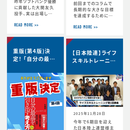
昨年ソフトバンク優勝
前回までのコラムで
に貢献した大関友久
長期的な大きな目標
投手、実は出場した
を達成するためにCS
試合後のインタビュ
バランスを意識しな
ーで、たくさんの印象
READ MORE >>
がらその時々の適切
READ MORE >>
深いコメントを発信し
な目標を設定するこ
ていました。時事通信
との重要性を話して
社様からの取材を受
きましたが、 実はCS
重版(第4版)決
け、大関選手のコメン
【日本陸連】ライフ
バランスを理解するこ
トの「真意」をスポー
定！ 「自分の最高
とのメリットはそれだ
スキルトレーニン
ツ心理学の視点から、
けにとどまりません。
を引き出す考え
グ第1回講義・イ
布施が詳しく解説し
スポーツにおいても
方」
た内容がこちらの記
ンタビュー＜自分
ビジネスにおいても
事にまとめられてい
瞬時に判断が求めら
がなりたい理想の
ます。大関選手の布施
れるような状況が
姿を描く＞
の1年間の取組みの
度々起こりますが、 C
中身が見えてくると
S バランスを意識し
思います。ぜひリンク
てその時できる最高
からご覧ください。・
のことにチャレンジす
2025年11月28日
言語化で生じる再現
る習慣が身につくと、
今年で6期目を迎え
性・何にフォーカスす
困難などんな状況下
た日本陸上連盟様主