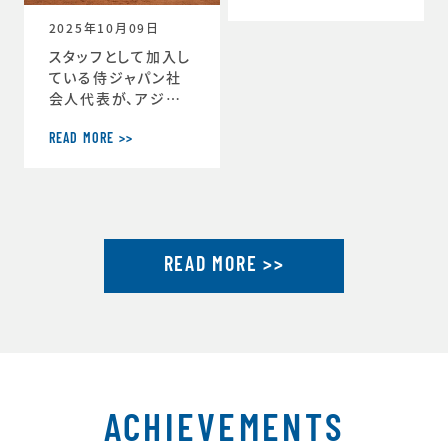
ーチ」に就任しまし
2025年10月09日
た。https://www.j
tu.or.jp/
スタッフとして加入し
ている侍ジャパン社
会人代表が、アジア
選手権2連覇達成し
ました。アジア選手権
READ MORE >>
2連覇を果たした社会
人代表が帰国し喜び
を語るhttps://ww
w.japan-basebal
l.jp/jp/news/pres
READ MORE >>
s/20250930_1.ht
ml「社会人野球の魅
力」を示したアジア選
手権連覇 アジア大会
金メダルに向けて弾
みhttps://www.ja
pan-baseball.jp/j
p/n
ACHIEVEMENTS