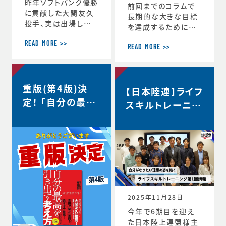
昨年ソフトバンク優勝
前回までのコラムで
に貢献した大関友久
長期的な大きな目標
投手、実は出場した
を達成するためにCS
試合後のインタビュ
バランスを意識しな
ーで、たくさんの印象
READ MORE >>
がらその時々の適切
READ MORE >>
深いコメントを発信し
な目標を設定するこ
ていました。時事通信
との重要性を話して
社様からの取材を受
きましたが、 実はCS
重版(第4版)決
け、大関選手のコメン
【日本陸連】ライフ
バランスを理解するこ
トの「真意」をスポー
定！ 「自分の最高
とのメリットはそれだ
スキルトレーニン
ツ心理学の視点から、
けにとどまりません。
を引き出す考え
グ第1回講義・イ
布施が詳しく解説し
スポーツにおいても
方」
た内容がこちらの記
ンタビュー＜自分
ビジネスにおいても
事にまとめられてい
瞬時に判断が求めら
がなりたい理想の
ます。大関選手の布施
れるような状況が
姿を描く＞
の1年間の取組みの
度々起こりますが、 C
中身が見えてくると
S バランスを意識し
思います。ぜひリンク
てその時できる最高
からご覧ください。・
のことにチャレンジす
2025年11月28日
言語化で生じる再現
る習慣が身につくと、
今年で6期目を迎え
性・何にフォーカスす
困難などんな状況下
た日本陸上連盟様主