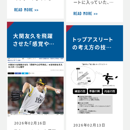
ートに入っていた、リ
ヨタ自動車硬式野球
コーブラックラムズ東
部が、都市対抗野球
READ MORE >>
京は最終順位5位と
READ MORE >>
大会東海地区二次予
なり、リーグワン2022
選で第2代表戦で勝
以降、チーム史上最
利し、本大会の出場
高成績を収めました。
大関友久を飛躍
が決定しました。 ◆
トップアスリート
◆リーグワン2025-2
第97回都市対抗野球
させた「感覚や心
6 ディビジョン1 最終
の考え方の技術
大会 本大会出場決定
の可視化」◆投球
順位5位のお知らせ
のお知らせ（トヨタ自
vol.12 〜試合
（リコーブラックラム
術を支えるスポー
動車硬式野球部HPよ
中、諦めずに粘り
ズ公式HP） http
り） https://redcr
ツ心理学【時事ド
s://blackrams-to
強い選手は何を
uisers.toyotatim
ットコムニュー
kyo.com/news/in
es-sports.toyot
考えているの
formation/2025-2
ス】
a/news/team_ne
か？…
026/20260525a.h
ws-1505
tml
2026年02月16日
2026年02月13日