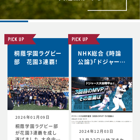
桐蔭学園ラグビー
NHK総合 《時論
部 花園3連覇！
公論》「ドジャース
大谷翔平選手 3
回目のMVP その
意義は」
2026年01月09日
桐蔭学園ラグビー部
2024年12月03日
が花園3連覇を成し
遂げました。大会中の
11月22日に放送され