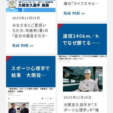
催の「ライフスキルト
レーニング」がスター
トしています。第6期
READ MORE >>
2025年12月03日
は、1年生3名、2年生
3名、3年生2名、4年
みなさまにご愛読い
生1名の計9選手（ht
ただき、布施努(著)の
速球140km／ｈ
tps://www.jaaf.o
「自分の最高を引き出
r.jp/news/articl
す考え方 ～スポー
でなぜ勝てる…？
e/22881/）が受講生
ツ心理学博士が語る
READ MORE >>
ソフトバンク大関
として選出されてい
結果を出し続ける人
友久「野球はアー
ます。第一回のトレー
の違い」は、続々と重
ニングの様子や受講
版が決定し、第4版が
トとサイエンスで
者のインタビューが
スポーツ心理学で
決定しました。第4版
す」【FRIDAY…
掲載されました。htt
からの帯には、ソフト
結果 大関投手、
ps://www.jaaf.or.
バンクホークス大関
尽きぬ探求心【朝
jp/news/a
友久投手の推薦の言
日新聞デジタル】
葉もいただいていま
す！この本が、より多く
2025年11月28日
のみなさまのお役に
大関友久投手が「ス
立つことができれば
ポーツ心理学」や「魂
と願っております。■