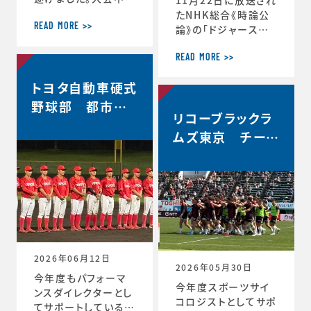
軌跡をお伝えします。
たNHK総合《時論公
＜12月30日 2回戦
READ MORE >>
論》の「ドジャース大
(対常翔学園)後 MT
谷翔平選手 3回目の
G＞ 振り返りミーテ
MVP その意義は」内
READ MORE >>
ィング。花園で成長す
で、「▼もうひとつの
トヨタ自動車硬式
る。これまで蓄積した
意義 “最高の自分”を
ものタフなゲームで
引き出すには」と「▼
野球部 都市対
やってみる。主観的な
リコーブラックラ
今シーズン大谷選手
抗野球本大会出
データが出てくる。ど
の活躍が示唆したこ
ムズ東京 チーム
場決定
う整理するか。翌日の
と」のコーナーで、ス
史上最高成績5位
練習から次のステー
ポーツ心理学の観点
ジの自分と向かい合
からの分析が放送さ
おう。 ≪12月31日≫
れました。◆放送内容
桐蔭学園ラグビーフ
はこちら↓https://
ァミリー。昨年の3年
www.nhk.jp/p/ts/
生が花園初戦に駆け
4V23PRP3YR/epis
つけてくれました。 あ
ode/te/QNX8MVR
2026年06月12日
GJW
2026年05月30日
今年度もパフォーマ
今年度スポーツサイ
ンスダイレクターとし
コロジストとしてサポ
てサポートしているト