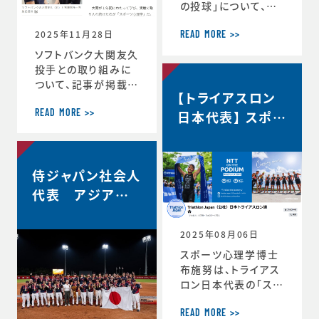
の投球」について、イ
自分の最高を引き出
ンタビューで語ってい
す考え方 ースポー
2025年11月28日
ます。速球140km／
ツ心理学博士が語る
READ MORE >>
ｈでなぜ勝てる…？ソ
結果を出し続ける人
ソフトバンク大関友久
フトバンク大関友久
の
投手との取り組みに
「野球はアートとサイ
ついて、記事が掲載さ
【トライアスロン
エンスです」https://
れました。スポーツ心
topics.smt.doco
理学で結果 大関投
日本代表】 スポー
READ MORE >>
mo.ne.jp/article/
手、尽きぬ探求心
ツサイコロジス
friday/sports/fri
＜朝日新聞デジタル
ト/ハイパフォーマ
day-445985
＞https://www.as
ンスコーチ 就任
侍ジャパン社会人
ahi.com/articles/
DA3S16351620.ht
代表 アジア選
ml
手権2連覇！
2025年08月06日
スポーツ心理学博士
布施努は、トライアス
ロン日本代表の「スポ
ーツサイコロジスト/
ハイパフォーマンスコ
READ MORE >>