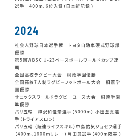
選手 400m、6位入賞（日本新記録 ）
2024
社会人野球日本選手権 トヨタ自動車硬式野球部
優勝
第5回WBSC U-23ベースボールワールドカップ連
覇
全国高校ラグビー大会 桐蔭学園優勝
全国高校7人制ラグビーフットボール大会 桐蔭学
園優勝
サニックスワールドラグビーユース大会 桐蔭学園
準優勝
パリ五輪 樺沢和佳奈選手（5000m） 小田倉真選
手（トライアスロン）
パリ五輪 （陸連ライフスキル）中島佑気ジョセフ選手
（400m、1600mリレー ）豊田兼選手（400m障害 ）