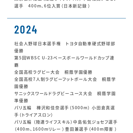
選手 400m、6位入賞（日本新記録 ）
2024
社会人野球日本選手権 トヨタ自動車硬式野球部
優勝
第5回WBSC U-23ベースボールワールドカップ連
覇
全国高校ラグビー大会 桐蔭学園優勝
全国高校7人制ラグビーフットボール大会 桐蔭学
園優勝
サニックスワールドラグビーユース大会 桐蔭学園
準優勝
パリ五輪 樺沢和佳奈選手（5000m） 小田倉真選
手（トライアスロン）
パリ五輪 （陸連ライフスキル）中島佑気ジョセフ選手
（400m、1600mリレー ）豊田兼選手（400m障害 ）