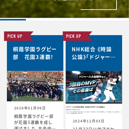
桐蔭学園ラグビー
NHK総合 《時論
部 花園3連覇！
公論》「ドジャース
大谷翔平選手 3
回目のMVP その
意義は」
2026年01月09日
桐蔭学園ラグビー部
2024年12月03日
が花園3連覇を成し
遂げました。大会中の
11月22日に放送され