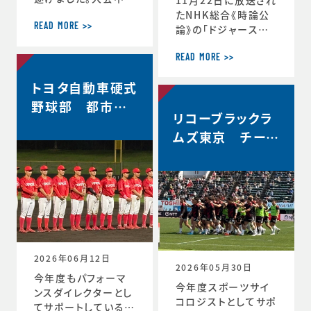
軌跡をお伝えします。
たNHK総合《時論公
＜12月30日 2回戦
READ MORE >>
論》の「ドジャース大
(対常翔学園)後 MT
谷翔平選手 3回目の
G＞ 振り返りミーテ
MVP その意義は」内
READ MORE >>
ィング。花園で成長す
で、「▼もうひとつの
トヨタ自動車硬式
る。これまで蓄積した
意義 “最高の自分”を
ものタフなゲームで
引き出すには」と「▼
野球部 都市対
やってみる。主観的な
リコーブラックラ
今シーズン大谷選手
抗野球本大会出
データが出てくる。ど
の活躍が示唆したこ
ムズ東京 チーム
場決定
う整理するか。翌日の
と」のコーナーで、ス
史上最高成績5位
練習から次のステー
ポーツ心理学の観点
ジの自分と向かい合
からの分析が放送さ
おう。 ≪12月31日≫
れました。◆放送内容
桐蔭学園ラグビーフ
はこちら↓https://
ァミリー。昨年の3年
www.nhk.jp/p/ts/
生が花園初戦に駆け
4V23PRP3YR/epis
つけてくれました。 あ
ode/te/QNX8MVR
2026年06月12日
GJW
2026年05月30日
今年度もパフォーマ
今年度スポーツサイ
ンスダイレクターとし
コロジストとしてサポ
てサポートしているト