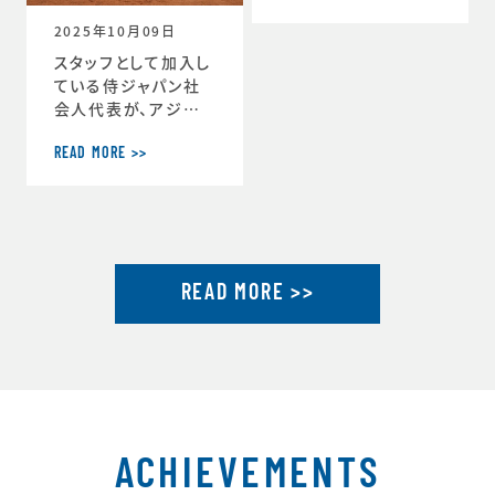
ーチ」に就任しまし
2025年10月09日
た。https://www.j
tu.or.jp/
スタッフとして加入し
ている侍ジャパン社
会人代表が、アジア
選手権2連覇達成し
ました。アジア選手権
READ MORE >>
2連覇を果たした社会
人代表が帰国し喜び
を語るhttps://ww
w.japan-basebal
l.jp/jp/news/pres
READ MORE >>
s/20250930_1.ht
ml「社会人野球の魅
力」を示したアジア選
手権連覇 アジア大会
金メダルに向けて弾
みhttps://www.ja
pan-baseball.jp/j
p/n
ACHIEVEMENTS