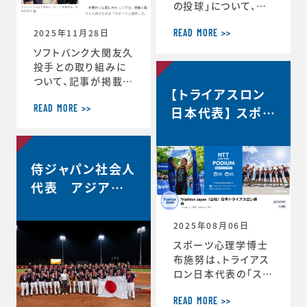
の投球」について、イ
自分の最高を引き出
ンタビューで語ってい
す考え方 ースポー
2025年11月28日
ます。速球140km／
ツ心理学博士が語る
READ MORE >>
ｈでなぜ勝てる…？ソ
結果を出し続ける人
ソフトバンク大関友久
フトバンク大関友久
の
投手との取り組みに
「野球はアートとサイ
ついて、記事が掲載さ
【トライアスロン
エンスです」https://
れました。スポーツ心
topics.smt.doco
理学で結果 大関投
日本代表】 スポー
READ MORE >>
mo.ne.jp/article/
手、尽きぬ探求心
ツサイコロジス
friday/sports/fri
＜朝日新聞デジタル
ト/ハイパフォーマ
day-445985
＞https://www.as
ンスコーチ 就任
侍ジャパン社会人
ahi.com/articles/
DA3S16351620.ht
代表 アジア選
ml
手権2連覇！
2025年08月06日
スポーツ心理学博士
布施努は、トライアス
ロン日本代表の「スポ
ーツサイコロジスト/
ハイパフォーマンスコ
READ MORE >>