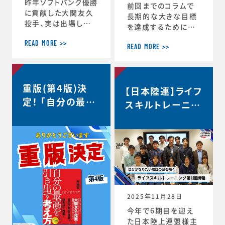
昨年ソフトバンク優勝
前回までのコラムで
に貢献した大関友久
長期的な大きな目標
投手、実は出場した
を達成するためにCS
試合後のインタビュ
バランスを意識しな
ーで、たくさんの印象
READ MORE >>
がらその時々の適切
READ MORE >>
深いコメントを発信し
な目標を設定するこ
ていました。時事通信
との重要性を話して
社様からの取材を受
きましたが、 実はCS
重版(第4版)決
け、大関選手のコメン
【日本陸連】ライフ
バランスを理解するこ
トの「真意」をスポー
定！ 「自分の最高
とのメリットはそれだ
スキルトレーニン
ツ心理学の視点から、
けにとどまりません。
を引き出す考え
グ第1回講義・イ
布施が詳しく解説し
スポーツにおいても
方」
た内容がこちらの記
ンタビュー＜自分
ビジネスにおいても
事にまとめられてい
瞬時に判断が求めら
がなりたい理想の
ます。大関選手の布施
れるような状況が
姿を描く＞
の1年間の取組みの
度々起こりますが、 C
中身が見えてくると
S バランスを意識し
思います。ぜひリンク
てその時できる最高
からご覧ください。・
のことにチャレンジす
2025年11月28日
言語化で生じる再現
る習慣が身につくと、
今年で6期目を迎え
性・何にフォーカスす
困難などんな状況下
た日本陸上連盟様主