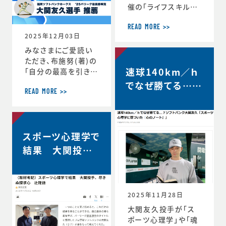
催の「ライフスキルト
レーニング」がスター
トしています。第6期
READ MORE >>
2025年12月03日
は、1年生3名、2年生
3名、3年生2名、4年
みなさまにご愛読い
生1名の計9選手（ht
ただき、布施努(著)の
速球140km／ｈ
tps://www.jaaf.o
「自分の最高を引き出
r.jp/news/articl
す考え方 ～スポー
でなぜ勝てる…？
e/22881/）が受講生
ツ心理学博士が語る
READ MORE >>
ソフトバンク大関
として選出されてい
結果を出し続ける人
友久「野球はアー
ます。第一回のトレー
の違い」は、続々と重
ニングの様子や受講
版が決定し、第4版が
トとサイエンスで
者のインタビューが
スポーツ心理学で
決定しました。第4版
す」【FRIDAY…
掲載されました。htt
からの帯には、ソフト
結果 大関投手、
ps://www.jaaf.or.
バンクホークス大関
尽きぬ探求心【朝
jp/news/a
友久投手の推薦の言
日新聞デジタル】
葉もいただいていま
す！この本が、より多く
2025年11月28日
のみなさまのお役に
大関友久投手が「ス
立つことができれば
ポーツ心理学」や「魂
と願っております。■