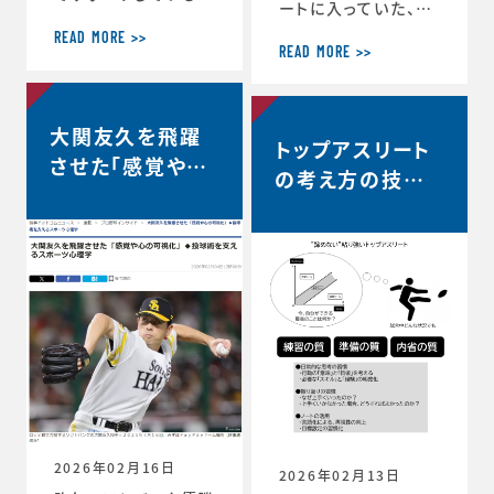
ートに入っていた、リ
ヨタ自動車硬式野球
コーブラックラムズ東
部が、都市対抗野球
READ MORE >>
京は最終順位5位と
READ MORE >>
大会東海地区二次予
なり、リーグワン2022
選で第2代表戦で勝
以降、チーム史上最
利し、本大会の出場
高成績を収めました。
大関友久を飛躍
が決定しました。 ◆
トップアスリート
◆リーグワン2025-2
第97回都市対抗野球
させた「感覚や心
6 ディビジョン1 最終
の考え方の技術
大会 本大会出場決定
の可視化」◆投球
順位5位のお知らせ
のお知らせ（トヨタ自
vol.12 〜試合
（リコーブラックラム
術を支えるスポー
動車硬式野球部HPよ
中、諦めずに粘り
ズ公式HP） http
り） https://redcr
ツ心理学【時事ド
s://blackrams-to
強い選手は何を
uisers.toyotatim
ットコムニュー
kyo.com/news/in
es-sports.toyot
考えているの
formation/2025-2
ス】
a/news/team_ne
か？…
026/20260525a.h
ws-1505
tml
2026年02月16日
2026年02月13日