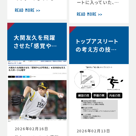
ートに入っていた、リ
ヨタ自動車硬式野球
コーブラックラムズ東
部が、都市対抗野球
READ MORE >>
京は最終順位5位と
READ MORE >>
大会東海地区二次予
なり、リーグワン2022
選で第2代表戦で勝
以降、チーム史上最
利し、本大会の出場
高成績を収めました。
大関友久を飛躍
が決定しました。 ◆
トップアスリート
◆リーグワン2025-2
第97回都市対抗野球
させた「感覚や心
6 ディビジョン1 最終
の考え方の技術
大会 本大会出場決定
の可視化」◆投球
順位5位のお知らせ
のお知らせ（トヨタ自
vol.12 〜試合
（リコーブラックラム
術を支えるスポー
動車硬式野球部HPよ
中、諦めずに粘り
ズ公式HP） http
り） https://redcr
ツ心理学【時事ド
s://blackrams-to
強い選手は何を
uisers.toyotatim
ットコムニュー
kyo.com/news/in
es-sports.toyot
考えているの
formation/2025-2
ス】
a/news/team_ne
か？…
026/20260525a.h
ws-1505
tml
2026年02月16日
2026年02月13日