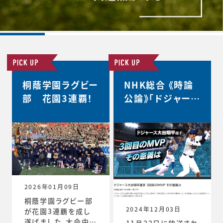
桐蔭学園ラグビー
NHK総合 《時論
部 花園3連覇！
公論》「ドジャース
大谷翔平選手 3
回目のMVP その
意義は」
2026年01月09日
桐蔭学園ラグビー部
2024年12月03日
が花園3連覇を成し
遂げました。大会中の
11月22日に放送され