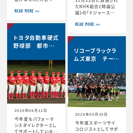
軌跡をお伝えします。
たNHK総合《時論公
＜12月30日 2回戦
READ MORE >>
論》の「ドジャース大
(対常翔学園)後 MT
谷翔平選手 3回目の
G＞ 振り返りミーテ
MVP その意義は」内
READ MORE >>
ィング。花園で成長す
で、「▼もうひとつの
トヨタ自動車硬式
る。これまで蓄積した
意義 “最高の自分”を
ものタフなゲームで
引き出すには」と「▼
野球部 都市対
やってみる。主観的な
リコーブラックラ
今シーズン大谷選手
抗野球本大会出
データが出てくる。ど
の活躍が示唆したこ
ムズ東京 チーム
場決定
う整理するか。翌日の
と」のコーナーで、ス
史上最高成績5位
練習から次のステー
ポーツ心理学の観点
ジの自分と向かい合
からの分析が放送さ
おう。 ≪12月31日≫
れました。◆放送内容
桐蔭学園ラグビーフ
はこちら↓https://
ァミリー。昨年の3年
www.nhk.jp/p/ts/
生が花園初戦に駆け
4V23PRP3YR/epis
つけてくれました。 あ
ode/te/QNX8MVR
2026年06月12日
GJW
2026年05月30日
今年度もパフォーマ
今年度スポーツサイ
ンスダイレクターとし
コロジストとしてサポ
てサポートしているト