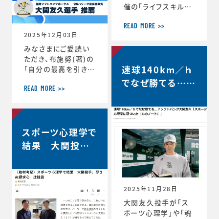
催の「ライフスキルト
レーニング」がスター
トしています。第6期
READ MORE >>
2025年12月03日
は、1年生3名、2年生
3名、3年生2名、4年
みなさまにご愛読い
生1名の計9選手（ht
ただき、布施努(著)の
速球140km／ｈ
tps://www.jaaf.o
「自分の最高を引き出
r.jp/news/articl
す考え方 ～スポー
でなぜ勝てる…？
e/22881/）が受講生
ツ心理学博士が語る
READ MORE >>
ソフトバンク大関
として選出されてい
結果を出し続ける人
友久「野球はアー
ます。第一回のトレー
の違い」は、続々と重
ニングの様子や受講
版が決定し、第4版が
トとサイエンスで
者のインタビューが
スポーツ心理学で
決定しました。第4版
す」【FRIDAY…
掲載されました。htt
からの帯には、ソフト
結果 大関投手、
ps://www.jaaf.or.
バンクホークス大関
尽きぬ探求心【朝
jp/news/a
友久投手の推薦の言
日新聞デジタル】
葉もいただいていま
す！この本が、より多く
2025年11月28日
のみなさまのお役に
大関友久投手が「ス
立つことができれば
ポーツ心理学」や「魂
と願っております。■