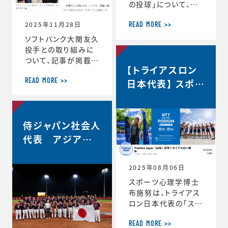
の投球」について、イ
自分の最高を引き出
ンタビューで語ってい
す考え方 ースポー
2025年11月28日
ます。速球140km／
ツ心理学博士が語る
READ MORE >>
ｈでなぜ勝てる…？ソ
結果を出し続ける人
ソフトバンク大関友久
フトバンク大関友久
の
投手との取り組みに
「野球はアートとサイ
ついて、記事が掲載さ
【トライアスロン
エンスです」https://
れました。スポーツ心
topics.smt.doco
理学で結果 大関投
日本代表】 スポー
READ MORE >>
mo.ne.jp/article/
手、尽きぬ探求心
ツサイコロジス
friday/sports/fri
＜朝日新聞デジタル
ト/ハイパフォーマ
day-445985
＞https://www.as
ンスコーチ 就任
侍ジャパン社会人
ahi.com/articles/
DA3S16351620.ht
代表 アジア選
ml
手権2連覇！
2025年08月06日
スポーツ心理学博士
布施努は、トライアス
ロン日本代表の「スポ
ーツサイコロジスト/
ハイパフォーマンスコ
READ MORE >>