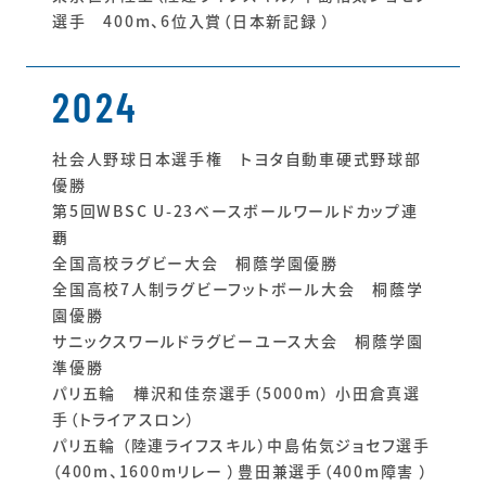
選手 400m、6位入賞（日本新記録 ）
2024
社会人野球日本選手権 トヨタ自動車硬式野球部
優勝
第5回WBSC U-23ベースボールワールドカップ連
覇
全国高校ラグビー大会 桐蔭学園優勝
全国高校7人制ラグビーフットボール大会 桐蔭学
園優勝
サニックスワールドラグビーユース大会 桐蔭学園
準優勝
パリ五輪 樺沢和佳奈選手（5000m） 小田倉真選
手（トライアスロン）
パリ五輪 （陸連ライフスキル）中島佑気ジョセフ選手
（400m、1600mリレー ）豊田兼選手（400m障害 ）