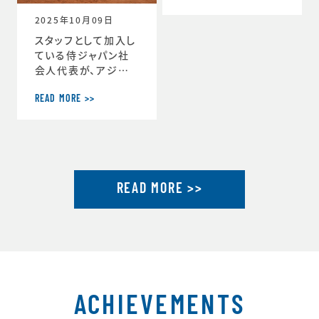
ーチ」に就任しまし
2025年10月09日
た。https://www.j
tu.or.jp/
スタッフとして加入し
ている侍ジャパン社
会人代表が、アジア
選手権2連覇達成し
ました。アジア選手権
READ MORE >>
2連覇を果たした社会
人代表が帰国し喜び
を語るhttps://ww
w.japan-basebal
l.jp/jp/news/pres
READ MORE >>
s/20250930_1.ht
ml「社会人野球の魅
力」を示したアジア選
手権連覇 アジア大会
金メダルに向けて弾
みhttps://www.ja
pan-baseball.jp/j
p/n
ACHIEVEMENTS