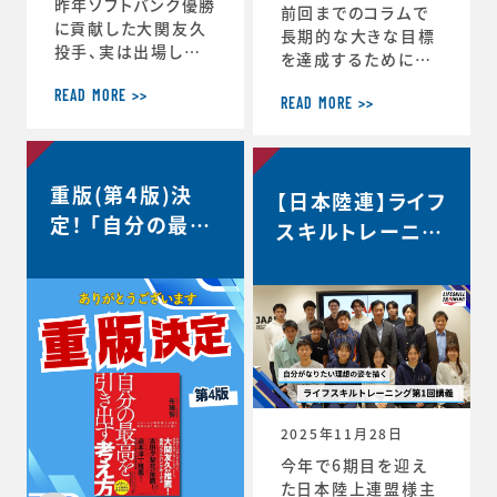
昨年ソフトバンク優勝
前回までのコラムで
に貢献した大関友久
長期的な大きな目標
投手、実は出場した
を達成するためにCS
試合後のインタビュ
バランスを意識しな
ーで、たくさんの印象
READ MORE >>
がらその時々の適切
READ MORE >>
深いコメントを発信し
な目標を設定するこ
ていました。時事通信
との重要性を話して
社様からの取材を受
きましたが、 実はCS
重版(第4版)決
け、大関選手のコメン
【日本陸連】ライフ
バランスを理解するこ
トの「真意」をスポー
定！ 「自分の最高
とのメリットはそれだ
スキルトレーニン
ツ心理学の視点から、
けにとどまりません。
を引き出す考え
グ第1回講義・イ
布施が詳しく解説し
スポーツにおいても
方」
た内容がこちらの記
ンタビュー＜自分
ビジネスにおいても
事にまとめられてい
瞬時に判断が求めら
がなりたい理想の
ます。大関選手の布施
れるような状況が
姿を描く＞
の1年間の取組みの
度々起こりますが、 C
中身が見えてくると
S バランスを意識し
思います。ぜひリンク
てその時できる最高
からご覧ください。・
のことにチャレンジす
2025年11月28日
言語化で生じる再現
る習慣が身につくと、
今年で6期目を迎え
性・何にフォーカスす
困難などんな状況下
た日本陸上連盟様主