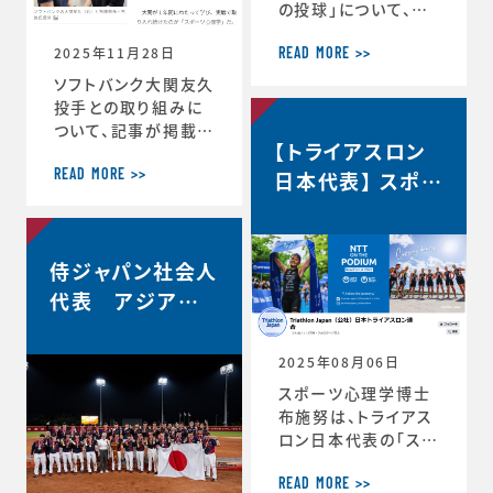
の投球」について、イ
自分の最高を引き出
ンタビューで語ってい
す考え方 ースポー
2025年11月28日
ます。速球140km／
ツ心理学博士が語る
READ MORE >>
ｈでなぜ勝てる…？ソ
結果を出し続ける人
ソフトバンク大関友久
フトバンク大関友久
の
投手との取り組みに
「野球はアートとサイ
ついて、記事が掲載さ
【トライアスロン
エンスです」https://
れました。スポーツ心
topics.smt.doco
理学で結果 大関投
日本代表】 スポー
READ MORE >>
mo.ne.jp/article/
手、尽きぬ探求心
ツサイコロジス
friday/sports/fri
＜朝日新聞デジタル
ト/ハイパフォーマ
day-445985
＞https://www.as
ンスコーチ 就任
侍ジャパン社会人
ahi.com/articles/
DA3S16351620.ht
代表 アジア選
ml
手権2連覇！
2025年08月06日
スポーツ心理学博士
布施努は、トライアス
ロン日本代表の「スポ
ーツサイコロジスト/
ハイパフォーマンスコ
READ MORE >>