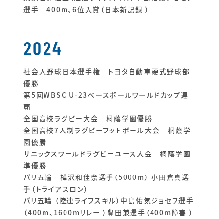
選手 400m、6位入賞（日本新記録 ）
2024
社会人野球日本選手権 トヨタ自動車硬式野球部
優勝
第5回WBSC U-23ベースボールワールドカップ連
覇
全国高校ラグビー大会 桐蔭学園優勝
全国高校7人制ラグビーフットボール大会 桐蔭学
園優勝
サニックスワールドラグビーユース大会 桐蔭学園
準優勝
パリ五輪 樺沢和佳奈選手（5000m） 小田倉真選
手（トライアスロン）
パリ五輪 （陸連ライフスキル）中島佑気ジョセフ選手
（400m、1600mリレー ）豊田兼選手（400m障害 ）