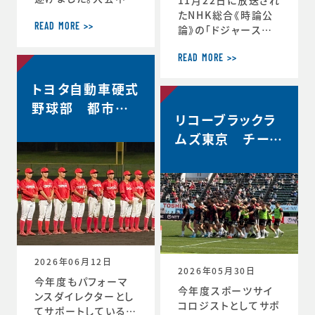
軌跡をお伝えします。
たNHK総合《時論公
＜12月30日 2回戦
READ MORE >>
論》の「ドジャース大
(対常翔学園)後 MT
谷翔平選手 3回目の
G＞ 振り返りミーテ
MVP その意義は」内
READ MORE >>
ィング。花園で成長す
で、「▼もうひとつの
トヨタ自動車硬式
る。これまで蓄積した
意義 “最高の自分”を
ものタフなゲームで
引き出すには」と「▼
野球部 都市対
やってみる。主観的な
リコーブラックラ
今シーズン大谷選手
抗野球本大会出
データが出てくる。ど
の活躍が示唆したこ
ムズ東京 チーム
場決定
う整理するか。翌日の
と」のコーナーで、ス
史上最高成績5位
練習から次のステー
ポーツ心理学の観点
ジの自分と向かい合
からの分析が放送さ
おう。 ≪12月31日≫
れました。◆放送内容
桐蔭学園ラグビーフ
はこちら↓https://
ァミリー。昨年の3年
www.nhk.jp/p/ts/
生が花園初戦に駆け
4V23PRP3YR/epis
つけてくれました。 あ
ode/te/QNX8MVR
2026年06月12日
GJW
2026年05月30日
今年度もパフォーマ
今年度スポーツサイ
ンスダイレクターとし
コロジストとしてサポ
てサポートしているト