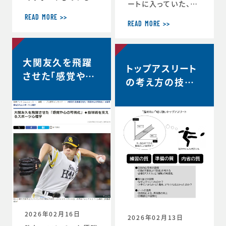
ートに入っていた、リ
ヨタ自動車硬式野球
コーブラックラムズ東
部が、都市対抗野球
READ MORE >>
京は最終順位5位と
READ MORE >>
大会東海地区二次予
なり、リーグワン2022
選で第2代表戦で勝
以降、チーム史上最
利し、本大会の出場
高成績を収めました。
大関友久を飛躍
が決定しました。 ◆
トップアスリート
◆リーグワン2025-2
第97回都市対抗野球
させた「感覚や心
6 ディビジョン1 最終
の考え方の技術
大会 本大会出場決定
の可視化」◆投球
順位5位のお知らせ
のお知らせ（トヨタ自
vol.12 〜試合
（リコーブラックラム
術を支えるスポー
動車硬式野球部HPよ
中、諦めずに粘り
ズ公式HP） http
り） https://redcr
ツ心理学【時事ド
s://blackrams-to
強い選手は何を
uisers.toyotatim
ットコムニュー
kyo.com/news/in
es-sports.toyot
考えているの
formation/2025-2
ス】
a/news/team_ne
か？…
026/20260525a.h
ws-1505
tml
2026年02月16日
2026年02月13日