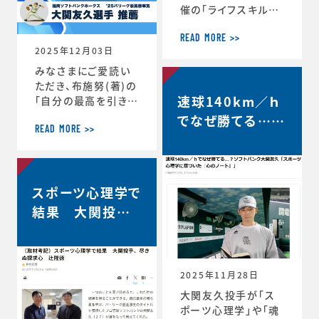
催の「ライフスキルト
レーニング」がスター
トしています。第6期
READ MORE >>
2025年12月03日
は、1年生3名、2年生
3名、3年生2名、4年
みなさまにご愛読い
生1名の計9選手（ht
ただき、布施努(著)の
速球140km／ｈ
tps://www.jaaf.o
「自分の最高を引き出
r.jp/news/articl
す考え方 ～スポー
でなぜ勝てる…？
e/22881/）が受講生
ツ心理学博士が語る
READ MORE >>
ソフトバンク大関
として選出されてい
結果を出し続ける人
友久「野球はアー
ます。第一回のトレー
の違い」は、続々と重
ニングの様子や受講
版が決定し、第4版が
トとサイエンスで
者のインタビューが
スポーツ心理学で
決定しました。第4版
す」【FRIDAY…
掲載されました。htt
からの帯には、ソフト
結果 大関投手、
ps://www.jaaf.or.
バンクホークス大関
尽きぬ探求心【朝
jp/news/a
友久投手の推薦の言
日新聞デジタル】
葉もいただいていま
す！この本が、より多く
2025年11月28日
のみなさまのお役に
大関友久投手が「ス
立つことができれば
ポーツ心理学」や「魂
と願っております。■