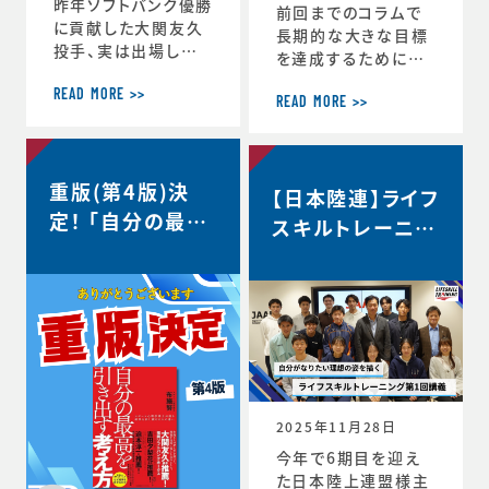
昨年ソフトバンク優勝
前回までのコラムで
に貢献した大関友久
長期的な大きな目標
投手、実は出場した
を達成するためにCS
試合後のインタビュ
バランスを意識しな
ーで、たくさんの印象
READ MORE >>
がらその時々の適切
READ MORE >>
深いコメントを発信し
な目標を設定するこ
ていました。時事通信
との重要性を話して
社様からの取材を受
きましたが、 実はCS
重版(第4版)決
け、大関選手のコメン
【日本陸連】ライフ
バランスを理解するこ
トの「真意」をスポー
定！ 「自分の最高
とのメリットはそれだ
スキルトレーニン
ツ心理学の視点から、
けにとどまりません。
を引き出す考え
グ第1回講義・イ
布施が詳しく解説し
スポーツにおいても
方」
た内容がこちらの記
ンタビュー＜自分
ビジネスにおいても
事にまとめられてい
瞬時に判断が求めら
がなりたい理想の
ます。大関選手の布施
れるような状況が
姿を描く＞
の1年間の取組みの
度々起こりますが、 C
中身が見えてくると
S バランスを意識し
思います。ぜひリンク
てその時できる最高
からご覧ください。・
のことにチャレンジす
2025年11月28日
言語化で生じる再現
る習慣が身につくと、
今年で6期目を迎え
性・何にフォーカスす
困難などんな状況下
た日本陸上連盟様主