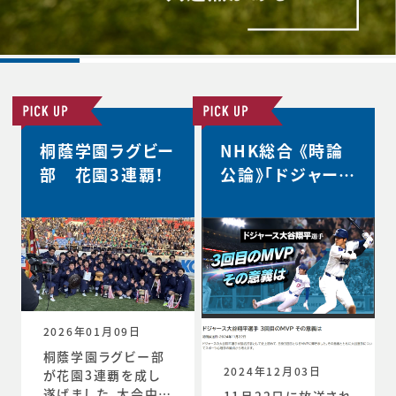
桐蔭学園ラグビー
NHK総合 《時論
部 花園3連覇！
公論》「ドジャース
大谷翔平選手 3
回目のMVP その
意義は」
2026年01月09日
桐蔭学園ラグビー部
2024年12月03日
が花園3連覇を成し
遂げました。大会中の
11月22日に放送され