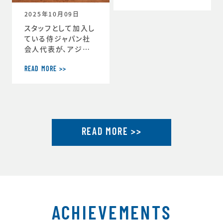
ーチ」に就任しまし
2025年10月09日
た。https://www.j
tu.or.jp/
スタッフとして加入し
ている侍ジャパン社
会人代表が、アジア
選手権2連覇達成し
ました。アジア選手権
READ MORE >>
2連覇を果たした社会
人代表が帰国し喜び
を語るhttps://ww
w.japan-basebal
l.jp/jp/news/pres
READ MORE >>
s/20250930_1.ht
ml「社会人野球の魅
力」を示したアジア選
手権連覇 アジア大会
金メダルに向けて弾
みhttps://www.ja
pan-baseball.jp/j
p/n
ACHIEVEMENTS