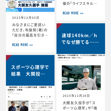
催の「ライフスキルト
レーニング」がスター
トしています。第6期
READ MORE >>
2025年12月03日
は、1年生3名、2年生
3名、3年生2名、4年
みなさまにご愛読い
生1名の計9選手（ht
ただき、布施努(著)の
速球140km／ｈ
tps://www.jaaf.o
「自分の最高を引き出
r.jp/news/articl
す考え方 ～スポー
でなぜ勝てる…？
e/22881/）が受講生
ツ心理学博士が語る
READ MORE >>
ソフトバンク大関
として選出されてい
結果を出し続ける人
友久「野球はアー
ます。第一回のトレー
の違い」は、続々と重
ニングの様子や受講
版が決定し、第4版が
トとサイエンスで
者のインタビューが
スポーツ心理学で
決定しました。第4版
す」【FRIDAY…
掲載されました。htt
からの帯には、ソフト
結果 大関投手、
ps://www.jaaf.or.
バンクホークス大関
尽きぬ探求心【朝
jp/news/a
友久投手の推薦の言
日新聞デジタル】
葉もいただいていま
す！この本が、より多く
2025年11月28日
のみなさまのお役に
大関友久投手が「ス
立つことができれば
ポーツ心理学」や「魂
と願っております。■