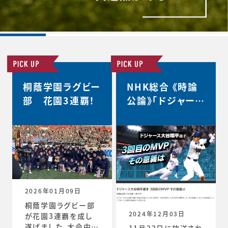
桐蔭学園ラグビー
NHK総合 《時論
部 花園3連覇！
公論》「ドジャース
大谷翔平選手 3
回目のMVP その
意義は」
2026年01月09日
桐蔭学園ラグビー部
2024年12月03日
が花園3連覇を成し
遂げました。大会中の
11月22日に放送され