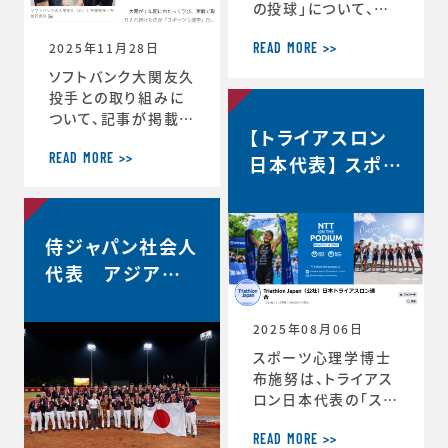
の投球」について、イ
自分の最高を引き出
ンタビューで語ってい
す考え方 ースポー
2025年11月28日
ます。速球140km／
ツ心理学博士が語る
READ MORE >>
ｈでなぜ勝てる…？ソ
結果を出し続ける人
ソフトバンク大関友久
フトバンク大関友久
の
投手との取り組みに
「野球はアートとサイ
ついて、記事が掲載さ
【トライアスロン
エンスです」https://
れました。スポーツ心
topics.smt.doco
理学で結果 大関投
日本代表】 スポー
READ MORE >>
mo.ne.jp/article/
手、尽きぬ探求心
ツサイコロジス
friday/sports/fri
＜朝日新聞デジタル
ト/ハイパフォーマ
day-445985
＞https://www.as
ンスコーチ 就任
侍ジャパン社会人
ahi.com/articles/
DA3S16351620.ht
代表 アジア選
ml
手権2連覇！
2025年08月06日
スポーツ心理学博士
布施努は、トライアス
ロン日本代表の「スポ
ーツサイコロジスト/
ハイパフォーマンスコ
READ MORE >>