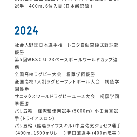
選手 400m、6位入賞（日本新記録 ）
2024
社会人野球日本選手権 トヨタ自動車硬式野球部
優勝
第5回WBSC U-23ベースボールワールドカップ連
覇
全国高校ラグビー大会 桐蔭学園優勝
全国高校7人制ラグビーフットボール大会 桐蔭学
園優勝
サニックスワールドラグビーユース大会 桐蔭学園
準優勝
パリ五輪 樺沢和佳奈選手（5000m） 小田倉真選
手（トライアスロン）
パリ五輪 （陸連ライフスキル）中島佑気ジョセフ選手
（400m、1600mリレー ）豊田兼選手（400m障害 ）