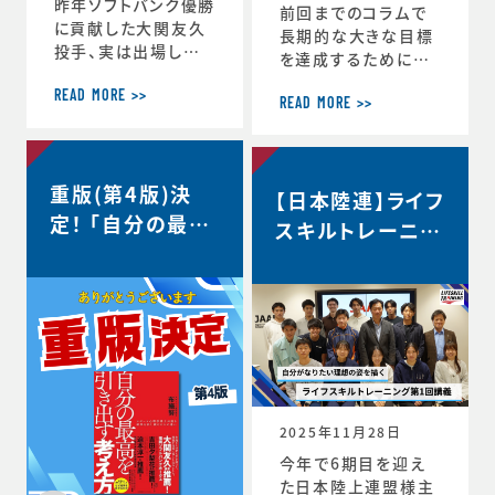
昨年ソフトバンク優勝
前回までのコラムで
に貢献した大関友久
長期的な大きな目標
投手、実は出場した
を達成するためにCS
試合後のインタビュ
バランスを意識しな
ーで、たくさんの印象
READ MORE >>
がらその時々の適切
READ MORE >>
深いコメントを発信し
な目標を設定するこ
ていました。時事通信
との重要性を話して
社様からの取材を受
きましたが、 実はCS
重版(第4版)決
け、大関選手のコメン
【日本陸連】ライフ
バランスを理解するこ
トの「真意」をスポー
定！ 「自分の最高
とのメリットはそれだ
スキルトレーニン
ツ心理学の視点から、
けにとどまりません。
を引き出す考え
グ第1回講義・イ
布施が詳しく解説し
スポーツにおいても
方」
た内容がこちらの記
ンタビュー＜自分
ビジネスにおいても
事にまとめられてい
瞬時に判断が求めら
がなりたい理想の
ます。大関選手の布施
れるような状況が
姿を描く＞
の1年間の取組みの
度々起こりますが、 C
中身が見えてくると
S バランスを意識し
思います。ぜひリンク
てその時できる最高
からご覧ください。・
のことにチャレンジす
2025年11月28日
言語化で生じる再現
る習慣が身につくと、
今年で6期目を迎え
性・何にフォーカスす
困難などんな状況下
た日本陸上連盟様主