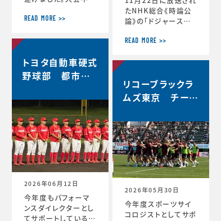
軌跡をお伝えします。
たNHK総合《時論公
＜12月30日 2回戦
READ MORE >>
論》の「ドジャース大
(対常翔学園)後 MT
谷翔平選手 3回目の
G＞ 振り返りミーテ
MVP その意義は」内
READ MORE >>
ィング。花園で成長す
で、「▼もうひとつの
トヨタ自動車硬式
る。これまで蓄積した
意義 “最高の自分”を
ものタフなゲームで
引き出すには」と「▼
野球部 都市対
やってみる。主観的な
リコーブラックラ
今シーズン大谷選手
抗野球本大会出
データが出てくる。ど
の活躍が示唆したこ
ムズ東京 チーム
場決定
う整理するか。翌日の
と」のコーナーで、ス
史上最高成績5位
練習から次のステー
ポーツ心理学の観点
ジの自分と向かい合
からの分析が放送さ
おう。 ≪12月31日≫
れました。◆放送内容
桐蔭学園ラグビーフ
はこちら↓https://
ァミリー。昨年の3年
www.nhk.jp/p/ts/
生が花園初戦に駆け
4V23PRP3YR/epis
つけてくれました。 あ
ode/te/QNX8MVR
2026年06月12日
GJW
2026年05月30日
今年度もパフォーマ
今年度スポーツサイ
ンスダイレクターとし
コロジストとしてサポ
てサポートしているト