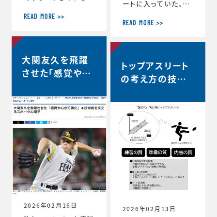
ートに入っていた、リ
ヨタ自動車硬式野球
コーブラックラムズ東
部が、都市対抗野球
READ MORE >>
京は最終順位5位と
READ MORE >>
大会東海地区二次予
なり、リーグワン2022
選で第2代表戦で勝
以降、チーム史上最
利し、本大会の出場
高成績を収めました。
大関友久を飛躍
が決定しました。 ◆
トップアスリート
◆リーグワン2025-2
第97回都市対抗野球
させた「感覚や心
6 ディビジョン1 最終
の考え方の技術
大会 本大会出場決定
の可視化」◆投球
順位5位のお知らせ
のお知らせ（トヨタ自
vol.12 〜試合
（リコーブラックラム
術を支えるスポー
動車硬式野球部HPよ
中、諦めずに粘り
ズ公式HP） http
り） https://redcr
ツ心理学【時事ド
s://blackrams-to
強い選手は何を
uisers.toyotatim
ットコムニュー
kyo.com/news/in
es-sports.toyot
考えているの
formation/2025-2
ス】
a/news/team_ne
か？…
026/20260525a.h
ws-1505
tml
2026年02月16日
2026年02月13日