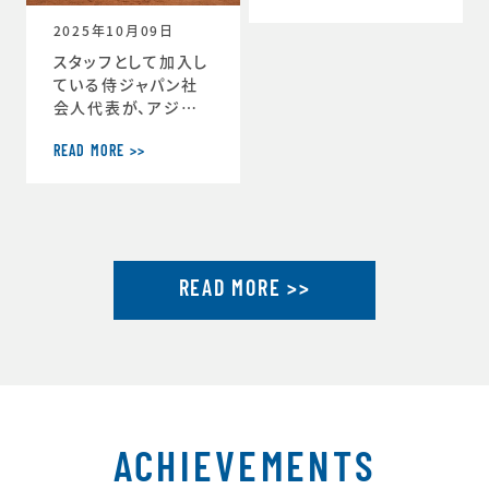
ーチ」に就任しまし
2025年10月09日
た。https://www.j
tu.or.jp/
スタッフとして加入し
ている侍ジャパン社
会人代表が、アジア
選手権2連覇達成し
ました。アジア選手権
READ MORE >>
2連覇を果たした社会
人代表が帰国し喜び
を語るhttps://ww
w.japan-basebal
l.jp/jp/news/pres
READ MORE >>
s/20250930_1.ht
ml「社会人野球の魅
力」を示したアジア選
手権連覇 アジア大会
金メダルに向けて弾
みhttps://www.ja
pan-baseball.jp/j
p/n
ACHIEVEMENTS