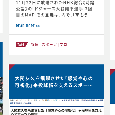
11月22日に放送されたNHK総合《時論
公論》の「ドジャース大谷翔平選手 3回
目のMVP その意義は」内で、「▼もうひと
つの意義 “最高の自分”を引き出すには」
と「▼今シーズン大谷選手の活躍が示唆
READ MORE >>
したこと」のコーナーで、スポーツ心理学
の観点からの分析が放送されました。◆
野球
スポーツ
プロ
放送内容はこちら↓https://www.nh
TAGS
k.jp/p/ts/4V23PRP3YR/episode/t
e/QNX8MVRGJW
大関友久を飛躍させた「感覚や心の
可視化」◆投球術を支えるスポーツ
心理学【時事ドットコムニュース】