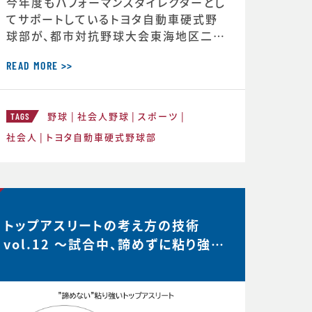
今年度もパフォーマンスダイレクターとし
てサポートしているトヨタ自動車硬式野
球部が、都市対抗野球大会東海地区二次
予選で第2代表戦で勝利し、本大会の出
場が決定しました。 ◆第97回都市対抗
READ MORE >>
野球大会 本大会出場決定のお知らせ（ト
ヨタ自動車硬式野球部HPより） http
野球
社会人野球
スポーツ
s://redcruisers.toyotatimes-spor
TAGS
ts.toyota/news/team_news-1505
社会人
トヨタ自動車硬式野球部
トップアスリートの考え方の技術
vol.12 〜試合中、諦めずに粘り強い
選手は何を考えているのか？…