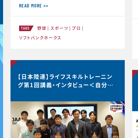
材を受け、大関選手のコメントの「真意」
READ MORE >>
をスポーツ心理学の視点から、布施が詳
しく解説した内容がこちらの記事にまと
野球
スポーツ
プロ
められています。大関選手の布施の1年
TAGS
間の取組みの中身が見えてくると思いま
ソフトバンクホークス
す。ぜひリンクからご覧ください。・言語化
で生じる再現性・何にフォーカスす
【日本陸連】ライフスキルトレーニン
グ第1回講義・インタビュー＜自分が
なりたい理想の姿を描く＞