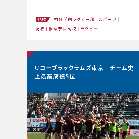
ームでやってみる。主観的なデータが出
てくる。どう整理するか。翌日の練習から
桐蔭学園ラグビー部
スポーツ
次のステージの自分と向かい合おう。 ≪
TAGS
12月31日≫ 桐蔭学園ラグビーファミリ
高校
桐蔭学園高校
ラグビー
ー。昨年の3年生が花園初戦に駆けつけ
てくれました。 あ
リコーブラックラムズ東京 チーム史
上最高成績5位