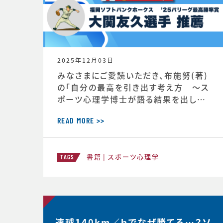
2025年12月03日
みなさまにご愛読いただき、布施努(著)
の「自分の最高を引き出す考え方 ～ス
ポーツ心理学博士が語る結果を出し続
ける人の違い」は、続々と重版が決定し、
第4版が決定しました。第4版からの帯に
READ MORE >>
は、ソフトバンクホークス大関友久投手の
推薦の言葉もいただいています！この本
書籍
スポーツ心理学
が、より多くのみなさまのお役に立つこと
TAGS
ができればと願っております。■自分の
最高を引き出す考え方 ースポーツ心理
学博士が語る結果を出し続ける人の
速球140km／ｈでなぜ勝てる…？ソ