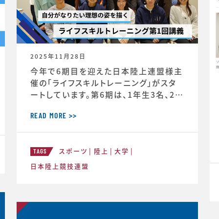
2025年11月28日
今年で6期目を迎えた日本陸上連盟様主
催の「ライフスキルトレーニング」がスタ
ートしています。第6期は、1年生3名、2年
生3名、3年生2名、4年生1名の計9選手
（https://www.jaaf.or.jp/news/ar
READ MORE >>
ticle/22881/）が受講生として選出され
ています。第一回のトレーニングの様子や
スポーツ
陸上
大学
受講者のインタビューが掲載されまし
TAGS
た。https://www.jaaf.or.jp/news/
日本陸上競技連盟
a