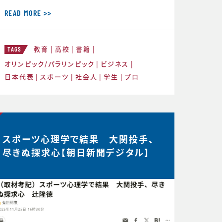
との重要性を話してきましたが、 実はCS
バランスを理解することのメリットはそれ
READ MORE >>
だけにとどまりません。スポーツにおいて
もビジネスにおいても瞬時に判断が求め
教育
高校
書籍
られるような状況が度々起こりますが、 C
TAGS
S バランスを意識してその時できる最高
オリンピック/パラリンピック
ビジネス
のことにチャレンジする習慣が身につく
日本代表
スポーツ
社会人
学生
プロ
と、困難などんな状況下
スポーツ心理学で結果 大関投手、
尽きぬ探求心【朝日新聞デジタル】