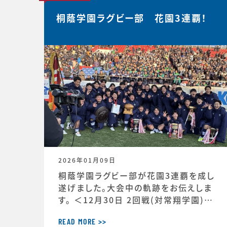
桐蔭学園ラグビー部 花園3連覇！
2026年01月09日
桐蔭学園ラグビー部が花園3連覇を成し
遂げました。大会中の軌跡をお伝えしま
す。 ＜12月30日 2回戦(対常翔学園)後
MTG＞ 振り返りミーティング。花園で成
長する。これまで蓄積したものタフなゲ
READ MORE >>