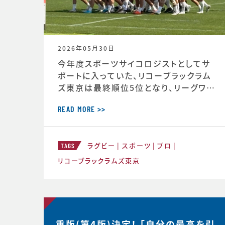
2026年05月30日
今年度スポーツサイコロジストとしてサ
ポートに入っていた、リコーブラックラム
ズ東京は最終順位5位となり、リーグワン
2022以降、チーム史上最高成績を収め
ました。 ◆リーグワン2025-26 ディビジ
READ MORE >>
ョン1 最終順位5位のお知らせ（リコーブ
ラックラムズ公式HP） https://blackr
ラグビー
スポーツ
プロ
ams-tokyo.com/news/informatio
TAGS
n/2025-2026/20260525a.html
リコーブラックラムズ東京
重版(第4版)決定！ 「自分の最高を引