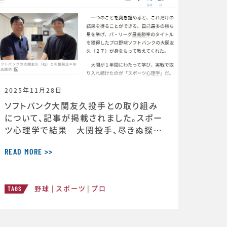
2025年11月28日
ソフトバンク大関友久投手との取り組み
について、記事が掲載されました。スポー
ツ心理学で結果 大関投手、尽きぬ探求
心 ＜朝日新聞デジタル＞https://ww
w.asahi.com/articles/DA3S16351
READ MORE >>
620.html
野球
スポーツ
プロ
TAGS