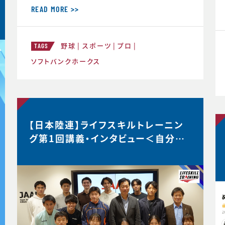
材を受け、大関選手のコメントの「真意」
READ MORE >>
をスポーツ心理学の視点から、布施が詳
しく解説した内容がこちらの記事にまと
野球
スポーツ
プロ
められています。大関選手の布施の1年
TAGS
間の取組みの中身が見えてくると思いま
ソフトバンクホークス
す。ぜひリンクからご覧ください。・言語化
で生じる再現性・何にフォーカスす
【日本陸連】ライフスキルトレーニン
グ第1回講義・インタビュー＜自分が
なりたい理想の姿を描く＞