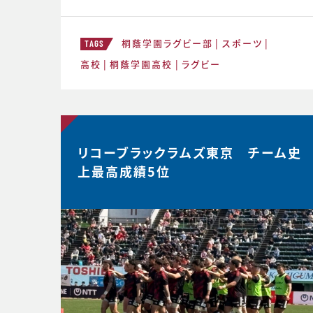
ームでやってみる。主観的なデータが出
てくる。どう整理するか。翌日の練習から
桐蔭学園ラグビー部
スポーツ
次のステージの自分と向かい合おう。 ≪
TAGS
12月31日≫ 桐蔭学園ラグビーファミリ
高校
桐蔭学園高校
ラグビー
ー。昨年の3年生が花園初戦に駆けつけ
てくれました。 あ
リコーブラックラムズ東京 チーム史
上最高成績5位