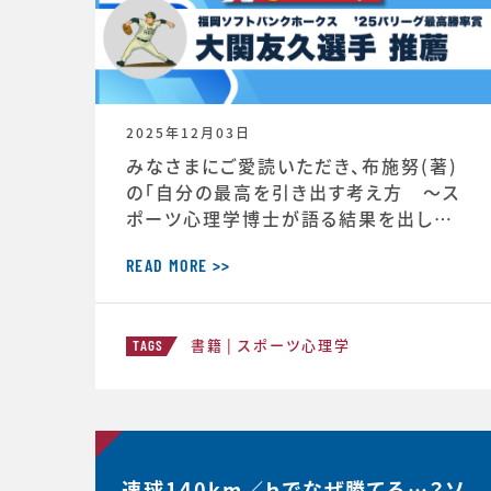
2025年12月03日
みなさまにご愛読いただき、布施努(著)
の「自分の最高を引き出す考え方 ～ス
ポーツ心理学博士が語る結果を出し続
ける人の違い」は、続々と重版が決定し、
第4版が決定しました。第4版からの帯に
READ MORE >>
は、ソフトバンクホークス大関友久投手の
推薦の言葉もいただいています！この本
書籍
スポーツ心理学
が、より多くのみなさまのお役に立つこと
TAGS
ができればと願っております。■自分の
最高を引き出す考え方 ースポーツ心理
学博士が語る結果を出し続ける人の
速球140km／ｈでなぜ勝てる…？ソ