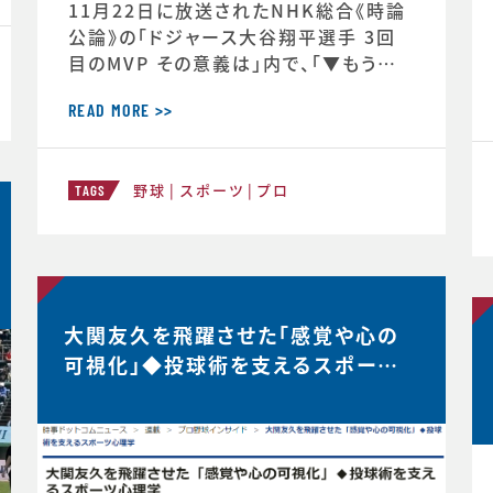
11月22日に放送されたNHK総合《時論
公論》の「ドジャース大谷翔平選手 3回
目のMVP その意義は」内で、「▼もうひと
つの意義 “最高の自分”を引き出すには」
と「▼今シーズン大谷選手の活躍が示唆
READ MORE >>
したこと」のコーナーで、スポーツ心理学
の観点からの分析が放送されました。◆
野球
スポーツ
プロ
放送内容はこちら↓https://www.nh
TAGS
k.jp/p/ts/4V23PRP3YR/episode/t
e/QNX8MVRGJW
大関友久を飛躍させた「感覚や心の
可視化」◆投球術を支えるスポーツ
心理学【時事ドットコムニュース】