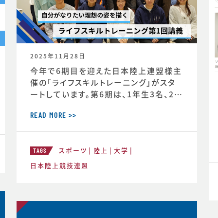
2025年11月28日
今年で6期目を迎えた日本陸上連盟様主
催の「ライフスキルトレーニング」がスタ
ートしています。第6期は、1年生3名、2年
生3名、3年生2名、4年生1名の計9選手
（https://www.jaaf.or.jp/news/ar
READ MORE >>
ticle/22881/）が受講生として選出され
ています。第一回のトレーニングの様子や
スポーツ
陸上
大学
受講者のインタビューが掲載されまし
TAGS
た。https://www.jaaf.or.jp/news/
日本陸上競技連盟
a