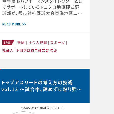
今年度もパフォーマンスダイレクターとし
てサポートしているトヨタ自動車硬式野
球部が、都市対抗野球大会東海地区二次
予選で第2代表戦で勝利し、本大会の出
場が決定しました。 ◆第97回都市対抗
READ MORE >>
野球大会 本大会出場決定のお知らせ（ト
ヨタ自動車硬式野球部HPより） http
野球
社会人野球
スポーツ
s://redcruisers.toyotatimes-spor
TAGS
ts.toyota/news/team_news-1505
社会人
トヨタ自動車硬式野球部
トップアスリートの考え方の技術
vol.12 〜試合中、諦めずに粘り強い
選手は何を考えているのか？…