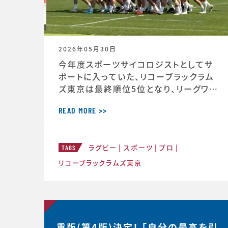
2026年05月30日
今年度スポーツサイコロジストとしてサ
ポートに入っていた、リコーブラックラム
ズ東京は最終順位5位となり、リーグワン
2022以降、チーム史上最高成績を収め
ました。 ◆リーグワン2025-26 ディビジ
READ MORE >>
ョン1 最終順位5位のお知らせ（リコーブ
ラックラムズ公式HP） https://blackr
ラグビー
スポーツ
プロ
ams-tokyo.com/news/informatio
TAGS
n/2025-2026/20260525a.html
リコーブラックラムズ東京
重版(第4版)決定！ 「自分の最高を引