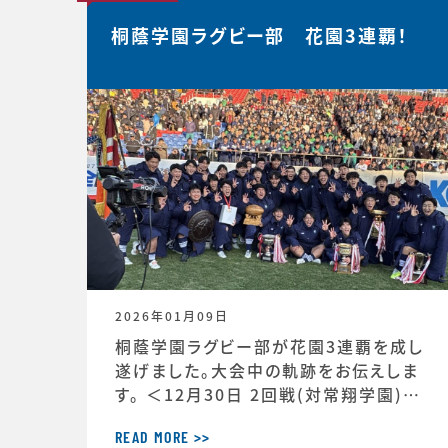
桐蔭学園ラグビー部 花園3連覇！
2026年01月09日
桐蔭学園ラグビー部が花園3連覇を成し
遂げました。大会中の軌跡をお伝えしま
す。 ＜12月30日 2回戦(対常翔学園)後
MTG＞ 振り返りミーティング。花園で成
長する。これまで蓄積したものタフなゲ
READ MORE >>