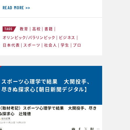
との重要性を話してきましたが、 実はCS
バランスを理解することのメリットはそれ
READ MORE >>
だけにとどまりません。スポーツにおいて
もビジネスにおいても瞬時に判断が求め
教育
高校
書籍
られるような状況が度々起こりますが、 C
TAGS
S バランスを意識してその時できる最高
オリンピック/パラリンピック
ビジネス
のことにチャレンジする習慣が身につく
日本代表
スポーツ
社会人
学生
プロ
と、困難などんな状況下
スポーツ心理学で結果 大関投手、
尽きぬ探求心【朝日新聞デジタル】