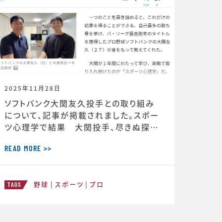
2025年11月28日
ソフトバンク大関友久投手との取り組み
について、記事が掲載されました。スポー
ツ心理学で結果 大関投手、尽きぬ探求
心 ＜朝日新聞デジタル＞https://ww
w.asahi.com/articles/DA3S16351
READ MORE >>
620.html
野球
スポーツ
プロ
TAGS