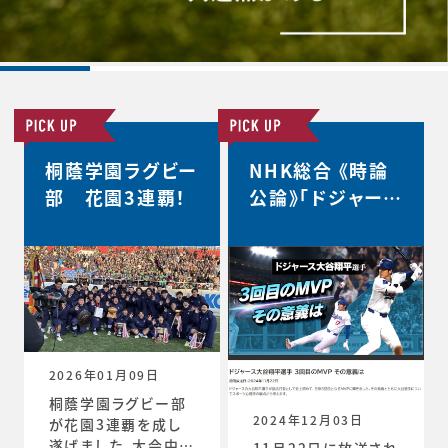
桐蔭学園ラグビー
NHK総合 《時論
部 花園3連覇！
公論》「ドジャース
大谷翔平選手 3
回目のMVP その
意義は」
2026年01月09日
桐蔭学園ラグビー部
2024年12月03日
が花園3連覇を成し
遂げました。大会中の
11月22日に放送され