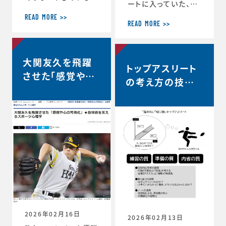
ートに入っていた、リ
ヨタ自動車硬式野球
コーブラックラムズ東
部が、都市対抗野球
READ MORE >>
京は最終順位5位と
READ MORE >>
大会東海地区二次予
なり、リーグワン2022
選で第2代表戦で勝
以降、チーム史上最
利し、本大会の出場
高成績を収めました。
大関友久を飛躍
が決定しました。 ◆
トップアスリート
◆リーグワン2025-2
第97回都市対抗野球
させた「感覚や心
6 ディビジョン1 最終
の考え方の技術
大会 本大会出場決定
の可視化」◆投球
順位5位のお知らせ
のお知らせ（トヨタ自
vol.12 〜試合
（リコーブラックラム
術を支えるスポー
動車硬式野球部HPよ
中、諦めずに粘り
ズ公式HP） http
り） https://redcr
ツ心理学【時事ド
s://blackrams-to
強い選手は何を
uisers.toyotatim
ットコムニュー
kyo.com/news/in
es-sports.toyot
考えているの
formation/2025-2
ス】
a/news/team_ne
か？…
026/20260525a.h
ws-1505
tml
2026年02月16日
2026年02月13日