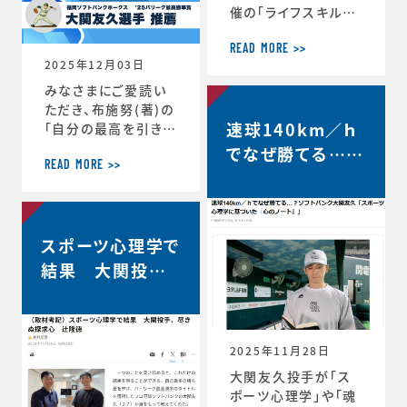
催の「ライフスキルト
レーニング」がスター
トしています。第6期
READ MORE >>
2025年12月03日
は、1年生3名、2年生
3名、3年生2名、4年
みなさまにご愛読い
生1名の計9選手（ht
ただき、布施努(著)の
速球140km／ｈ
tps://www.jaaf.o
「自分の最高を引き出
r.jp/news/articl
す考え方 ～スポー
でなぜ勝てる…？
e/22881/）が受講生
ツ心理学博士が語る
READ MORE >>
ソフトバンク大関
として選出されてい
結果を出し続ける人
友久「野球はアー
ます。第一回のトレー
の違い」は、続々と重
ニングの様子や受講
版が決定し、第4版が
トとサイエンスで
者のインタビューが
スポーツ心理学で
決定しました。第4版
す」【FRIDAY…
掲載されました。htt
からの帯には、ソフト
結果 大関投手、
ps://www.jaaf.or.
バンクホークス大関
尽きぬ探求心【朝
jp/news/a
友久投手の推薦の言
日新聞デジタル】
葉もいただいていま
す！この本が、より多く
2025年11月28日
のみなさまのお役に
大関友久投手が「ス
立つことができれば
ポーツ心理学」や「魂
と願っております。■