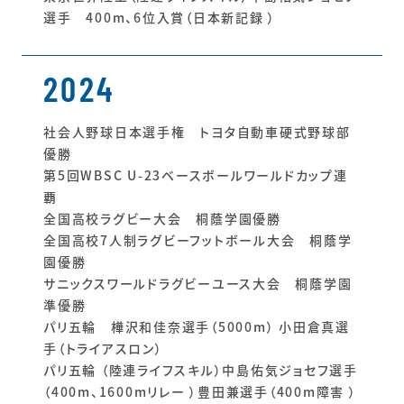
選手 400m、6位入賞（日本新記録 ）
2024
社会人野球日本選手権 トヨタ自動車硬式野球部
優勝
第5回WBSC U-23ベースボールワールドカップ連
覇
全国高校ラグビー大会 桐蔭学園優勝
全国高校7人制ラグビーフットボール大会 桐蔭学
園優勝
サニックスワールドラグビーユース大会 桐蔭学園
準優勝
パリ五輪 樺沢和佳奈選手（5000m） 小田倉真選
手（トライアスロン）
パリ五輪 （陸連ライフスキル）中島佑気ジョセフ選手
（400m、1600mリレー ）豊田兼選手（400m障害 ）