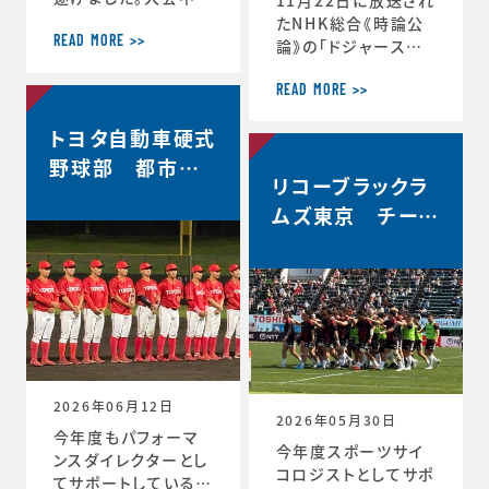
軌跡をお伝えします。
たNHK総合《時論公
＜12月30日 2回戦
READ MORE >>
論》の「ドジャース大
(対常翔学園)後 MT
谷翔平選手 3回目の
G＞ 振り返りミーテ
MVP その意義は」内
READ MORE >>
ィング。花園で成長す
で、「▼もうひとつの
トヨタ自動車硬式
る。これまで蓄積した
意義 “最高の自分”を
ものタフなゲームで
引き出すには」と「▼
野球部 都市対
やってみる。主観的な
リコーブラックラ
今シーズン大谷選手
抗野球本大会出
データが出てくる。ど
の活躍が示唆したこ
ムズ東京 チーム
場決定
う整理するか。翌日の
と」のコーナーで、ス
史上最高成績5位
練習から次のステー
ポーツ心理学の観点
ジの自分と向かい合
からの分析が放送さ
おう。 ≪12月31日≫
れました。◆放送内容
桐蔭学園ラグビーフ
はこちら↓https://
ァミリー。昨年の3年
www.nhk.jp/p/ts/
生が花園初戦に駆け
4V23PRP3YR/epis
つけてくれました。 あ
ode/te/QNX8MVR
2026年06月12日
GJW
2026年05月30日
今年度もパフォーマ
今年度スポーツサイ
ンスダイレクターとし
コロジストとしてサポ
てサポートしているト