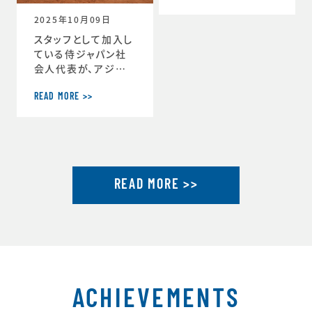
ーチ」に就任しまし
2025年10月09日
た。https://www.j
tu.or.jp/
スタッフとして加入し
ている侍ジャパン社
会人代表が、アジア
選手権2連覇達成し
ました。アジア選手権
READ MORE >>
2連覇を果たした社会
人代表が帰国し喜び
を語るhttps://ww
w.japan-basebal
l.jp/jp/news/pres
READ MORE >>
s/20250930_1.ht
ml「社会人野球の魅
力」を示したアジア選
手権連覇 アジア大会
金メダルに向けて弾
みhttps://www.ja
pan-baseball.jp/j
p/n
ACHIEVEMENTS