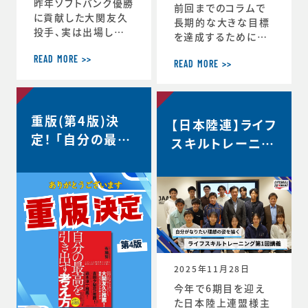
昨年ソフトバンク優勝
前回までのコラムで
に貢献した大関友久
長期的な大きな目標
投手、実は出場した
を達成するためにCS
試合後のインタビュ
バランスを意識しな
ーで、たくさんの印象
READ MORE >>
がらその時々の適切
READ MORE >>
深いコメントを発信し
な目標を設定するこ
ていました。時事通信
との重要性を話して
社様からの取材を受
きましたが、 実はCS
重版(第4版)決
け、大関選手のコメン
【日本陸連】ライフ
バランスを理解するこ
トの「真意」をスポー
定！ 「自分の最高
とのメリットはそれだ
スキルトレーニン
ツ心理学の視点から、
けにとどまりません。
を引き出す考え
グ第1回講義・イ
布施が詳しく解説し
スポーツにおいても
方」
た内容がこちらの記
ンタビュー＜自分
ビジネスにおいても
事にまとめられてい
瞬時に判断が求めら
がなりたい理想の
ます。大関選手の布施
れるような状況が
姿を描く＞
の1年間の取組みの
度々起こりますが、 C
中身が見えてくると
S バランスを意識し
思います。ぜひリンク
てその時できる最高
からご覧ください。・
のことにチャレンジす
2025年11月28日
言語化で生じる再現
る習慣が身につくと、
今年で6期目を迎え
性・何にフォーカスす
困難などんな状況下
た日本陸上連盟様主