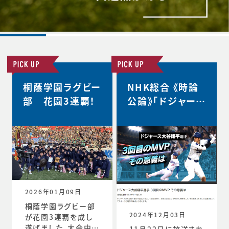
桐蔭学園ラグビー
NHK総合 《時論
部 花園3連覇！
公論》「ドジャース
大谷翔平選手 3
回目のMVP その
意義は」
2026年01月09日
桐蔭学園ラグビー部
2024年12月03日
が花園3連覇を成し
遂げました。大会中の
11月22日に放送され