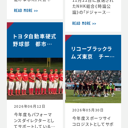
軌跡をお伝えします。
たNHK総合《時論公
＜12月30日 2回戦
READ MORE >>
論》の「ドジャース大
(対常翔学園)後 MT
谷翔平選手 3回目の
G＞ 振り返りミーテ
MVP その意義は」内
READ MORE >>
ィング。花園で成長す
で、「▼もうひとつの
トヨタ自動車硬式
る。これまで蓄積した
意義 “最高の自分”を
ものタフなゲームで
引き出すには」と「▼
野球部 都市対
やってみる。主観的な
リコーブラックラ
今シーズン大谷選手
抗野球本大会出
データが出てくる。ど
の活躍が示唆したこ
ムズ東京 チーム
場決定
う整理するか。翌日の
と」のコーナーで、ス
史上最高成績5位
練習から次のステー
ポーツ心理学の観点
ジの自分と向かい合
からの分析が放送さ
おう。 ≪12月31日≫
れました。◆放送内容
桐蔭学園ラグビーフ
はこちら↓https://
ァミリー。昨年の3年
www.nhk.jp/p/ts/
生が花園初戦に駆け
4V23PRP3YR/epis
つけてくれました。 あ
ode/te/QNX8MVR
2026年06月12日
GJW
2026年05月30日
今年度もパフォーマ
今年度スポーツサイ
ンスダイレクターとし
コロジストとしてサポ
てサポートしているト