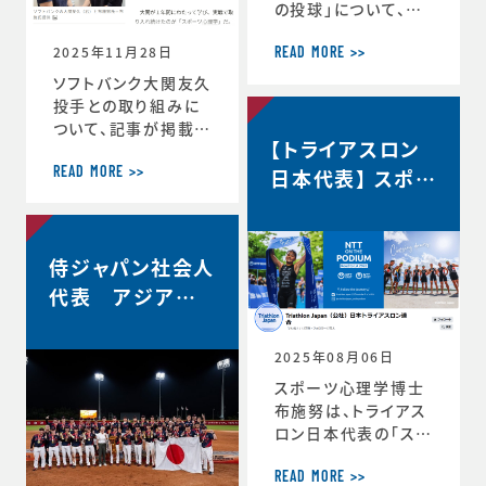
の投球」について、イ
自分の最高を引き出
ンタビューで語ってい
す考え方 ースポー
2025年11月28日
ます。速球140km／
ツ心理学博士が語る
READ MORE >>
ｈでなぜ勝てる…？ソ
結果を出し続ける人
ソフトバンク大関友久
フトバンク大関友久
の
投手との取り組みに
「野球はアートとサイ
ついて、記事が掲載さ
【トライアスロン
エンスです」https://
れました。スポーツ心
topics.smt.doco
理学で結果 大関投
日本代表】 スポー
READ MORE >>
mo.ne.jp/article/
手、尽きぬ探求心
ツサイコロジス
friday/sports/fri
＜朝日新聞デジタル
ト/ハイパフォーマ
day-445985
＞https://www.as
ンスコーチ 就任
侍ジャパン社会人
ahi.com/articles/
DA3S16351620.ht
代表 アジア選
ml
手権2連覇！
2025年08月06日
スポーツ心理学博士
布施努は、トライアス
ロン日本代表の「スポ
ーツサイコロジスト/
ハイパフォーマンスコ
READ MORE >>