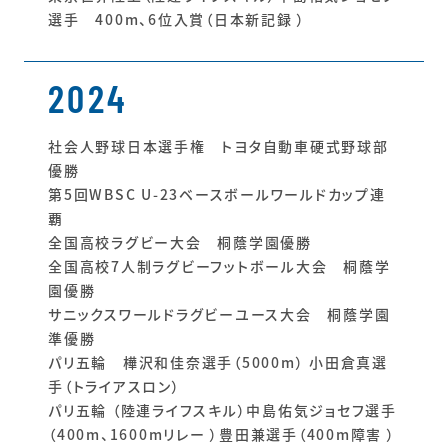
選手 400m、6位入賞（日本新記録 ）
2024
社会人野球日本選手権 トヨタ自動車硬式野球部
優勝
第5回WBSC U-23ベースボールワールドカップ連
覇
全国高校ラグビー大会 桐蔭学園優勝
全国高校7人制ラグビーフットボール大会 桐蔭学
園優勝
サニックスワールドラグビーユース大会 桐蔭学園
準優勝
パリ五輪 樺沢和佳奈選手（5000m） 小田倉真選
手（トライアスロン）
パリ五輪 （陸連ライフスキル）中島佑気ジョセフ選手
（400m、1600mリレー ）豊田兼選手（400m障害 ）