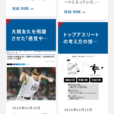
ートに入っていた、リ
ヨタ自動車硬式野球
コーブラックラムズ東
部が、都市対抗野球
READ MORE >>
京は最終順位5位と
READ MORE >>
大会東海地区二次予
なり、リーグワン2022
選で第2代表戦で勝
以降、チーム史上最
利し、本大会の出場
高成績を収めました。
大関友久を飛躍
が決定しました。 ◆
トップアスリート
◆リーグワン2025-2
第97回都市対抗野球
させた「感覚や心
6 ディビジョン1 最終
の考え方の技術
大会 本大会出場決定
の可視化」◆投球
順位5位のお知らせ
のお知らせ（トヨタ自
vol.12 〜試合
（リコーブラックラム
術を支えるスポー
動車硬式野球部HPよ
中、諦めずに粘り
ズ公式HP） http
り） https://redcr
ツ心理学【時事ド
s://blackrams-to
強い選手は何を
uisers.toyotatim
ットコムニュー
kyo.com/news/in
es-sports.toyot
考えているの
formation/2025-2
ス】
a/news/team_ne
か？…
026/20260525a.h
ws-1505
tml
2026年02月16日
2026年02月13日