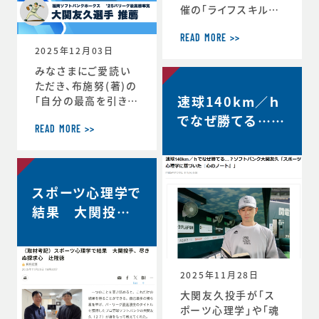
催の「ライフスキルト
レーニング」がスター
トしています。第6期
READ MORE >>
2025年12月03日
は、1年生3名、2年生
3名、3年生2名、4年
みなさまにご愛読い
生1名の計9選手（ht
ただき、布施努(著)の
速球140km／ｈ
tps://www.jaaf.o
「自分の最高を引き出
r.jp/news/articl
す考え方 ～スポー
でなぜ勝てる…？
e/22881/）が受講生
ツ心理学博士が語る
READ MORE >>
ソフトバンク大関
として選出されてい
結果を出し続ける人
友久「野球はアー
ます。第一回のトレー
の違い」は、続々と重
ニングの様子や受講
版が決定し、第4版が
トとサイエンスで
者のインタビューが
スポーツ心理学で
決定しました。第4版
す」【FRIDAY…
掲載されました。htt
からの帯には、ソフト
結果 大関投手、
ps://www.jaaf.or.
バンクホークス大関
尽きぬ探求心【朝
jp/news/a
友久投手の推薦の言
日新聞デジタル】
葉もいただいていま
す！この本が、より多く
2025年11月28日
のみなさまのお役に
大関友久投手が「ス
立つことができれば
ポーツ心理学」や「魂
と願っております。■