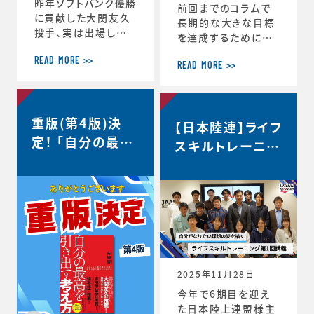
昨年ソフトバンク優勝
前回までのコラムで
に貢献した大関友久
長期的な大きな目標
投手、実は出場した
を達成するためにCS
試合後のインタビュ
バランスを意識しな
ーで、たくさんの印象
READ MORE >>
がらその時々の適切
READ MORE >>
深いコメントを発信し
な目標を設定するこ
ていました。時事通信
との重要性を話して
社様からの取材を受
きましたが、 実はCS
重版(第4版)決
け、大関選手のコメン
【日本陸連】ライフ
バランスを理解するこ
トの「真意」をスポー
定！ 「自分の最高
とのメリットはそれだ
スキルトレーニン
ツ心理学の視点から、
けにとどまりません。
を引き出す考え
グ第1回講義・イ
布施が詳しく解説し
スポーツにおいても
方」
た内容がこちらの記
ンタビュー＜自分
ビジネスにおいても
事にまとめられてい
瞬時に判断が求めら
がなりたい理想の
ます。大関選手の布施
れるような状況が
姿を描く＞
の1年間の取組みの
度々起こりますが、 C
中身が見えてくると
S バランスを意識し
思います。ぜひリンク
てその時できる最高
からご覧ください。・
のことにチャレンジす
2025年11月28日
言語化で生じる再現
る習慣が身につくと、
今年で6期目を迎え
性・何にフォーカスす
困難などんな状況下
た日本陸上連盟様主