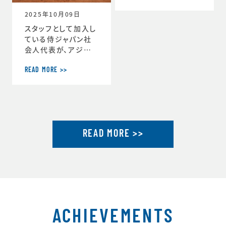
ーチ」に就任しまし
2025年10月09日
た。https://www.j
tu.or.jp/
スタッフとして加入し
ている侍ジャパン社
会人代表が、アジア
選手権2連覇達成し
ました。アジア選手権
READ MORE >>
2連覇を果たした社会
人代表が帰国し喜び
を語るhttps://ww
w.japan-basebal
l.jp/jp/news/pres
READ MORE >>
s/20250930_1.ht
ml「社会人野球の魅
力」を示したアジア選
手権連覇 アジア大会
金メダルに向けて弾
みhttps://www.ja
pan-baseball.jp/j
p/n
ACHIEVEMENTS